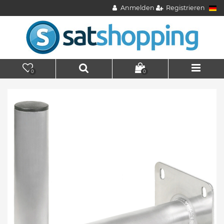
Anmelden
Registrieren
0
0