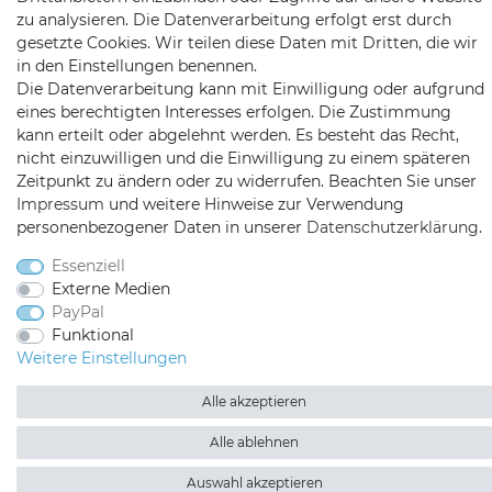
zu analysieren. Die Datenverarbeitung erfolgt erst durch
Mail:
info@satshopping.de
gesetzte Cookies. Wir teilen diese Daten mit Dritten, die wir
in den Einstellungen benennen.
Kopenhagenstr. 4
Die Datenverarbeitung kann mit Einwilligung oder aufgrund
97424 Schweinfurt
eines berechtigten Interesses erfolgen. Die Zustimmung
kann erteilt oder abgelehnt werden. Es besteht das Recht,
nicht einzuwilligen und die Einwilligung zu einem späteren
Zeitpunkt zu ändern oder zu widerrufen. Beachten Sie unser
Impressum
und weitere Hinweise zur Verwendung
personenbezogener Daten in unserer
Daten­schutz­erklärung
.
Essenziell
Satshopping auf Facebook
Satshopping auf Twitte
Satshopping auf 
Externe Medien
PayPal
Funktional
Weitere Einstellungen
Alle akzeptieren
2026 Satshopping
| copyright & design by mediaria®
*Alle Preise inkl. MwSt., zzgl. Versandkosten
Alle ablehnen
Auswahl akzeptieren