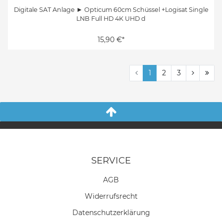
Digitale SAT Anlage ► Opticum 60cm Schüssel +Logisat Single
LNB Full HD 4K UHD d
15,90 €*
1
2
3
SERVICE
AGB
Widerrufs­recht
Daten­schutz­erklärung