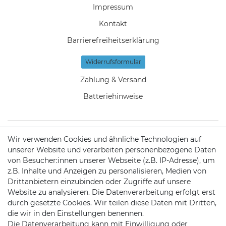
Impressum
Kontakt
Barrierefreiheitserklärung
Widerrufs­formular
Zahlung & Versand
Batteriehinweise
Wir verwenden Cookies und ähnliche Technologien auf
KONTAKT
unserer Website und verarbeiten personenbezogene Daten
von Besucher:innen unserer Webseite (z.B. IP-Adresse), um
z.B. Inhalte und Anzeigen zu personalisieren, Medien von
Telefon:
09721 / 9453362
Drittanbietern einzubinden oder Zugriffe auf unsere
Website zu analysieren. Die Datenverarbeitung erfolgt erst
Mail:
info@satshopping.de
durch gesetzte Cookies. Wir teilen diese Daten mit Dritten,
die wir in den Einstellungen benennen.
Kopenhagenstr. 4
Die Datenverarbeitung kann mit Einwilligung oder