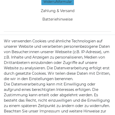
Widerrufs­formular
Zahlung & Versand
Batteriehinweise
Wir verwenden Cookies und ähnliche Technologien auf
KONTAKT
unserer Website und verarbeiten personenbezogene Daten
von Besucher:innen unserer Webseite (z.B. IP-Adresse), um
z.B. Inhalte und Anzeigen zu personalisieren, Medien von
Telefon:
09721 / 9453362
Drittanbietern einzubinden oder Zugriffe auf unsere
Website zu analysieren. Die Datenverarbeitung erfolgt erst
Mail:
info@satshopping.de
durch gesetzte Cookies. Wir teilen diese Daten mit Dritten,
die wir in den Einstellungen benennen.
Kopenhagenstr. 4
Die Datenverarbeitung kann mit Einwilligung oder
97424 Schweinfurt
aufgrund eines berechtigten Interesses erfolgen. Die
Zustimmung kann erteilt oder abgelehnt werden. Es
besteht das Recht, nicht einzuwilligen und die Einwilligung
zu einem späteren Zeitpunkt zu ändern oder zu widerrufen.
Beachten Sie unser
Impressum
und weitere Hinweise zur