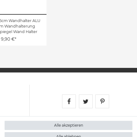
5cm Wandhalter ALU
um Wandhalterung
Spiegel Wand Halter
9,90 €*
Satshopping auf Face
Satshopping auf 
Satshopping
Alle akzeptieren
Alle ablehnen