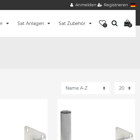
Anmelden
Registrieren
er
Sat Anlagen
Sat Zubehör
0
0