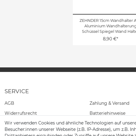
ZEHNDER 15cm Wandhalter 
Aluminium Wandhalterun
Schüssel Spiegel Wand Halt
8,90 €*
SERVICE
AGB
Zahlung & Versand
Widerrufs­recht
Batteriehinweise
Wir verwenden Cookies und ähnliche Technologien auf unser
Daten­schutz­erklärung
Besucher:innen unserer Webseite (z.B. IP-Adresse), um z.B. In
Impressum
Drittanbietern einzubinden oder Zugriffe auf unsere Website 