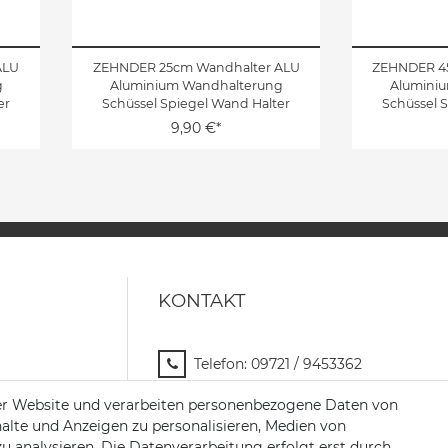
ALU
ZEHNDER 25cm Wandhalter ALU
ZEHNDER 4
g
Aluminium Wandhalterung
Alumini
er
Schüssel Spiegel Wand Halter
Schüssel 
9,90 €*
KONTAKT
Telefon:
09721 / 9453362
Mail:
info@satshopping.de
er Website und verarbeiten personenbezogene Daten von
halte und Anzeigen zu personalisieren, Medien von
Kopenhagenstr. 4
zu analysieren. Die Datenverarbeitung erfolgt erst durch