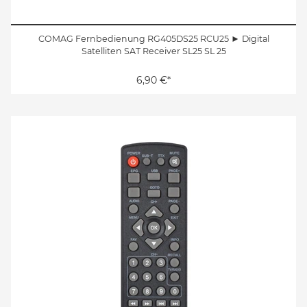
COMAG Fernbedienung RG405DS25 RCU25 ► Digital
Satelliten SAT Receiver SL25 SL 25
6,90 €*