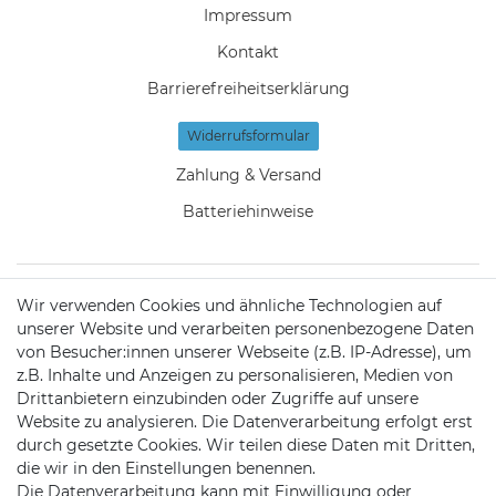
Impressum
Kontakt
Barrierefreiheitserklärung
Widerrufs­formular
Zahlung & Versand
Batteriehinweise
Wir verwenden Cookies und ähnliche Technologien auf
KONTAKT
unserer Website und verarbeiten personenbezogene Daten
von Besucher:innen unserer Webseite (z.B. IP-Adresse), um
z.B. Inhalte und Anzeigen zu personalisieren, Medien von
Telefon:
09721 / 9453362
Drittanbietern einzubinden oder Zugriffe auf unsere
Website zu analysieren. Die Datenverarbeitung erfolgt erst
Mail:
info@satshopping.de
durch gesetzte Cookies. Wir teilen diese Daten mit Dritten,
die wir in den Einstellungen benennen.
Kopenhagenstr. 4
Die Datenverarbeitung kann mit Einwilligung oder