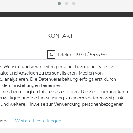
KONTAKT
Telefon:
09721 / 9453362
Mail:
info@satshopping.de
er Website und verarbeiten personenbezogene Daten von
halte und Anzeigen zu personalisieren, Medien von
Kopenhagenstr. 4
zu analysieren. Die Datenverarbeitung erfolgt erst durch
97424 Schweinfurt
 in den Einstellungen benennen.
eines berechtigten Interesses erfolgen. Die Zustimmung kann
nzuwilligen und die Einwilligung zu einem späteren Zeitpunkt
und weitere Hinweise zur Verwendung personenbezogener
ional
Weitere Einstellungen