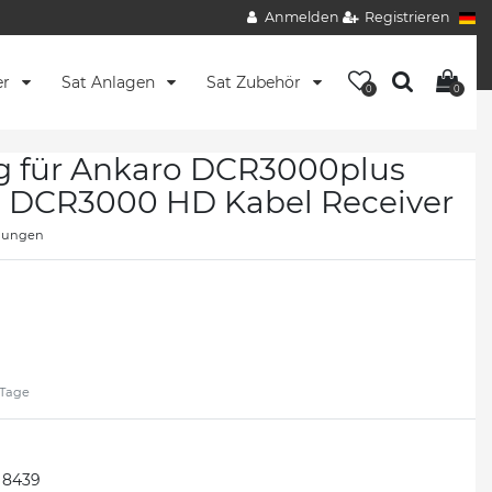
Anmelden
Registrieren
er
Sat Anlagen
Sat Zubehör
0
0
 für Ankaro DCR3000plus
 DCR3000 HD Kabel Receiver
nungen
2 Tage
8439