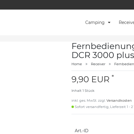
Camping
Receiv
Fernbedienung
DCR 3000 plus
Home
Receiver
Fernbedie
*
9,90 EUR
Inhalt
1
Stück
inkl. ges. MwSt. zzgl.
Versandkosten
Sofort versandfertig, Lieferzeit 1 - 
Art.-ID