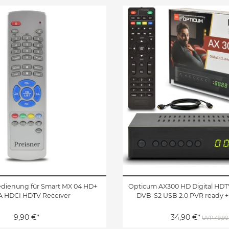
edienung für Smart MX 04 HD+
Opticum AX300 HD Digital HDT
 HDCI HDTV Receiver
DVB-S2 USB 2.0 PVR ready 
9,90 €*
34,90 €*
UVP 49,90