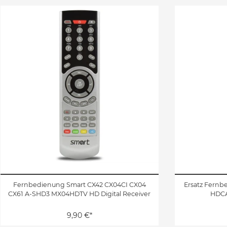
Fernbedienung Smart CX42 CX04CI CX04
Ersatz Fernb
CX61 A-SHD3 MX04HDTV HD Digital Receiver
HDCA
9,90 €*