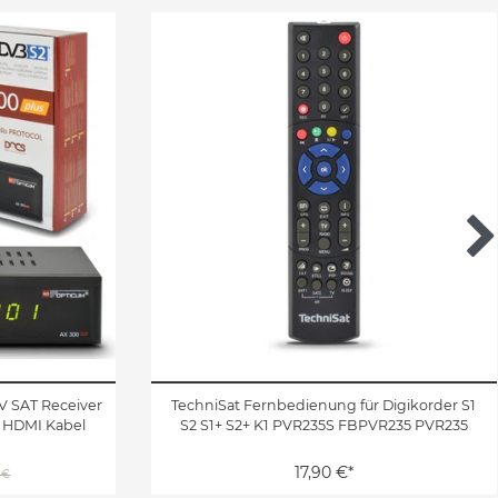
V SAT Receiver
TechniSat Fernbedienung für Digikorder S1
+ HDMI Kabel
S2 S1+ S2+ K1 PVR235S FBPVR235 PVR235
17,90 €*
 €