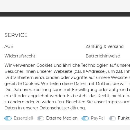
SERVICE
AGB
Zahlung & Versand
Widerrufs­recht
Batteriehinweise
Wir verwenden Cookies und ähnliche Technologien auf unser
Daten­schutz­erklärung
Besucher:innen unserer Webseite (z.B. IP-Adresse), um z.B. In
Impressum
Drittanbietern einzubinden oder Zugriffe auf unsere Website 
gesetzte Cookies. Wir teilen diese Daten mit Dritten, die wir
Kontakt
Die Datenverarbeitung kann mit Einwilligung oder aufgrund 
Barrierefreiheitserklärung
erteilt oder abgelehnt werden. Es besteht das Recht, nicht ei
zu ändern oder zu widerrufen. Beachten Sie unser
Impressum
Widerrufs­formular
Daten in unserer
Daten­schutz­erklärung
.
Essenziell
Externe Medien
PayPal
Funkt