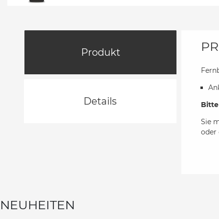
PR
Produkt
Fernb
An
Details
Bitt
Sie 
oder 
NEUHEITEN