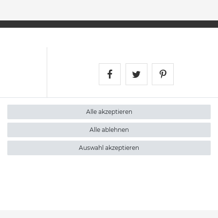
Satshopping auf Face
Satshopping auf 
Satshopping
Alle akzeptieren
Alle ablehnen
Auswahl akzeptieren