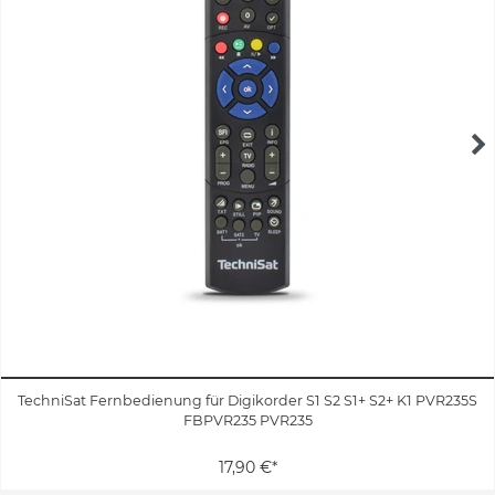
TechniSat Fernbedienung für Digikorder S1 S2 S1+ S2+ K1 PVR235S
FBPVR235 PVR235
17,90 €*