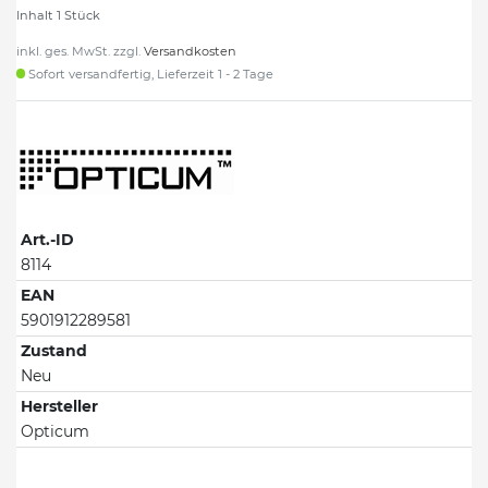
Inhalt
1
Stück
inkl. ges. MwSt. zzgl.
Versandkosten
Sofort versandfertig, Lieferzeit 1 - 2 Tage
Art.-ID
8114
EAN
5901912289581
Zustand
Neu
Hersteller
Opticum