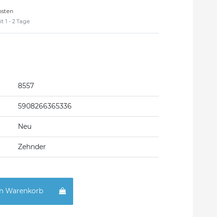
osten
t 1 - 2 Tage
8557
5908266365336
Neu
Zehnder
en Warenkorb