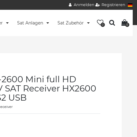
Anmelden
Registrieren
er
Sat Anlagen
Sat Zubehör
0
0
2600 Mini full HD
V SAT Receiver HX2600
2 USB
eceiver