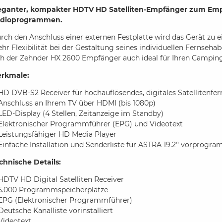
eganter, kompakter HDTV HD Satelliten-Empfänger zum Empf
dioprogrammen.
rch den Anschluss einer externen Festplatte wird das Gerät zu 
hr Flexibilität bei der Gestaltung seines individuellen Fernseha
ch der Zehnder HX 2600 Empfänger auch ideal für Ihren Camping
rkmale:
HD DVB-S2 Receiver für hochauflösendes, digitales Satellitenfe
Anschluss an Ihrem TV über HDMI (bis 1080p)
LED-Display (4 Stellen, Zeitanzeige im Standby)
Elektronischer Programmführer (EPG) und Videotext
Leistungsfähiger HD Media Player
Einfache Installation und Senderliste für ASTRA 19.2° vorprogra
chnische Details:
HDTV HD Digital Satelliten Receiver
5.000 Programmspeicherplätze
EPG (Elektronischer Programmführer)
Deutsche Kanalliste vorinstalliert
Videotext