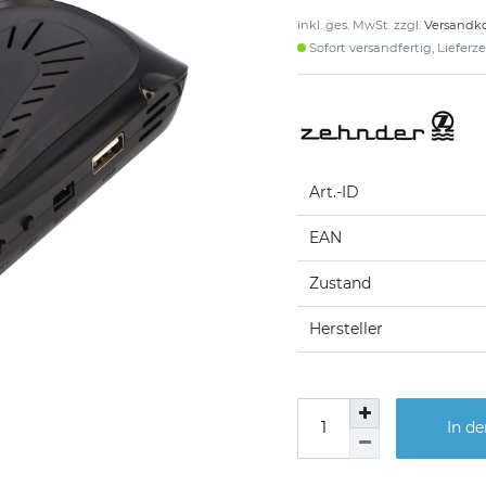
inkl. ges. MwSt. zzgl.
Versandk
Sofort versandfertig, Lieferzei
Art.-ID
EAN
Zustand
Hersteller
In d