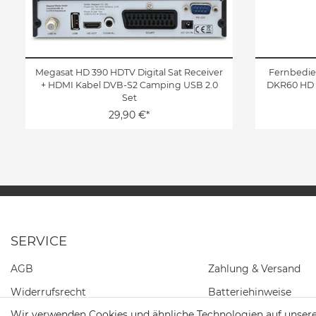
Megasat HD 390 HDTV Digital Sat Receiver
Fernbedie
+ HDMI Kabel DVB-S2 Camping USB 2.0
DKR60 HD 
Set
29,90 €*
SERVICE
AGB
Zahlung & Versand
Widerrufs­recht
Batteriehinweise
Wir verwenden Cookies und ähnliche Technologien auf unser
Daten­schutz­erklärung