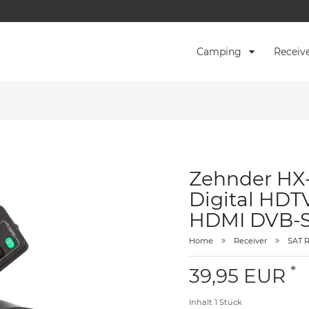
Camping
Receiv
Zehnder HX-
Digital HDT
HDMI DVB-S
Home
Receiver
SAT R
*
39,95 EUR
Inhalt
1
Stück