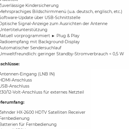
Zuverlässige Kindersicherung
Mehrsprachiges Bildschirmmenü (u.a. deutsch, englisch, etc.)
Software-Update über USB-Schnittstelle
Optische Signal-Anzeige zum Ausrichten der Antenne
Untertitelunterstützung
Aktuell vorprogrammiert ► Plug & Play
Radioempfang mit Background-Display
Automatischer Sendersuchlauf
Umweltfreundlich: geringer Standby-Stromverbrauch < 0,5 W
schlüsse:
Antennen-Eingang (LNB IN)
HDMI-Anschluss
USB-Anschluss
230/12-Volt-Anschluss für externes Netzteil
eferumfang:
Zehnder HX-2600 HDTV Satelliten Receiver
Fernbedienung
Batterien für Fernbedienung