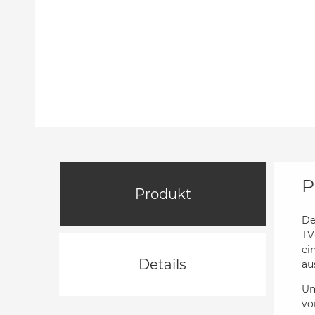
P
Produkt
De
TV
ei
Details
au
Um
vo