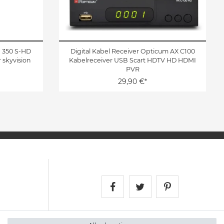
n 350 S-HD
Digital Kabel Receiver Opticum AX C100
 skyvision
Kabelreceiver USB Scart HDTV HD HDMI
PVR
29,90 €*
Satshopping auf Face
Satshopping auf 
Satshopping