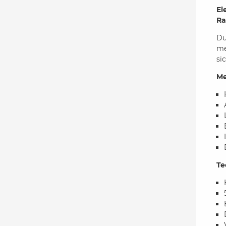
El
Ra
Du
me
si
Me
Te