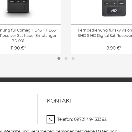
nung für Comag HD45 + HD55
Fernbedienung für sky visio
Receiver Sat Kabel Empfänger
SHD S HD Digital Sat Receiver
BS-001
11,90 €*
9,90 €*
KONTAKT
Telefon:
09721 / 9453362
Mail:
info@satshopping.de
er Website und verarbeiten personenbezogene Daten von