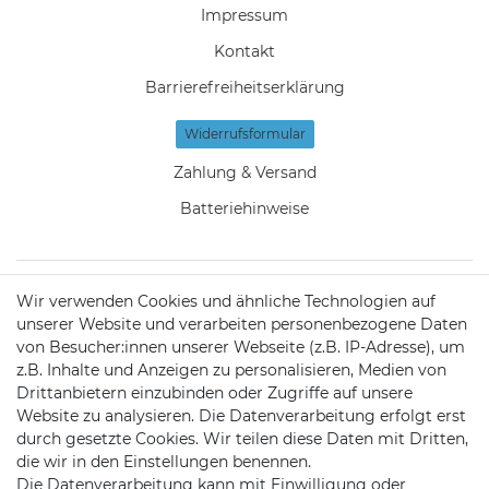
Impressum
Kontakt
Barrierefreiheitserklärung
Widerrufs­formular
Zahlung & Versand
Batteriehinweise
Wir verwenden Cookies und ähnliche Technologien auf
KONTAKT
unserer Website und verarbeiten personenbezogene Daten
von Besucher:innen unserer Webseite (z.B. IP-Adresse), um
z.B. Inhalte und Anzeigen zu personalisieren, Medien von
Telefon:
09721 / 9453362
Drittanbietern einzubinden oder Zugriffe auf unsere
Website zu analysieren. Die Datenverarbeitung erfolgt erst
Mail:
info@satshopping.de
durch gesetzte Cookies. Wir teilen diese Daten mit Dritten,
die wir in den Einstellungen benennen.
Kopenhagenstr. 4
Die Datenverarbeitung kann mit Einwilligung oder