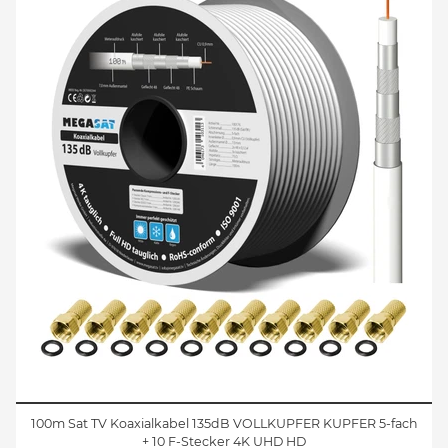
100m Sat TV Koaxialkabel 135dB VOLLKUPFER KUPFER 5-fach
+ 10 F-Stecker 4K UHD HD