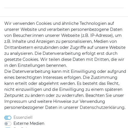
KONTAKT
Wir verwenden Cookies und ähnliche Technologien auf
unserer Website und verarbeiten personenbezogene Daten
von Besucher:innen unserer Webseite (z.B. IP-Adresse), um
Telefon:
09721 / 9453362
z.B. Inhalte und Anzeigen zu personalisieren, Medien von
Drittanbietern einzubinden oder Zugriffe auf unsere Website
Mail:
info@satshopping.de
zu analysieren. Die Datenverarbeitung erfolgt erst durch
gesetzte Cookies. Wir teilen diese Daten mit Dritten, die wir
Kopenhagenstr. 4
in den Einstellungen benennen.
97424 Schweinfurt
Die Datenverarbeitung kann mit Einwilligung oder aufgrund
eines berechtigten Interesses erfolgen. Die Zustimmung
kann erteilt oder abgelehnt werden. Es besteht das Recht,
nicht einzuwilligen und die Einwilligung zu einem späteren
Zeitpunkt zu ändern oder zu widerrufen. Beachten Sie unser
Impressum
und weitere Hinweise zur Verwendung
personenbezogener Daten in unserer
Daten­schutz­erklärung
.
Satshopping auf Facebook
Satshopping auf Twitte
Satshopping auf 
Essenziell
Externe Medien