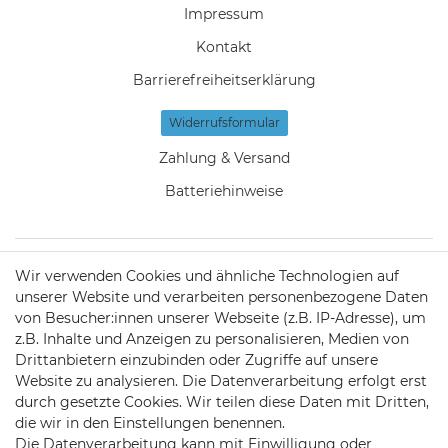
Impressum
Kontakt
Barrierefreiheitserklärung
Widerrufs­formular
Zahlung & Versand
Batteriehinweise
Wir verwenden Cookies und ähnliche Technologien auf
KONTAKT
unserer Website und verarbeiten personenbezogene Daten
von Besucher:innen unserer Webseite (z.B. IP-Adresse), um
z.B. Inhalte und Anzeigen zu personalisieren, Medien von
Telefon:
09721 / 9453362
Drittanbietern einzubinden oder Zugriffe auf unsere
Website zu analysieren. Die Datenverarbeitung erfolgt erst
Mail:
info@satshopping.de
durch gesetzte Cookies. Wir teilen diese Daten mit Dritten,
die wir in den Einstellungen benennen.
Kopenhagenstr. 4
Die Datenverarbeitung kann mit Einwilligung oder