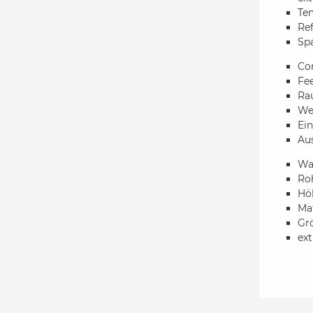
Tem
Ref
Spa
Co
Fe
Rau
We
Ein
Au
Wa
Ro
Hö
Mat
Grö
ex