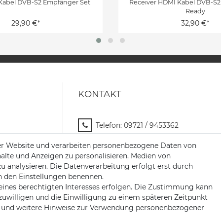
Kabel DVB-S2 Empfänger Set
Receiver HDMI Kabel DVB-S2
Ready
29,90 €*
32,90 €*
KONTAKT
Telefon:
09721 / 9453362
Mail:
info@satshopping.de
er Website und verarbeiten personenbezogene Daten von
halte und Anzeigen zu personalisieren, Medien von
Kopenhagenstr. 4
zu analysieren. Die Datenverarbeitung erfolgt erst durch
97424 Schweinfurt
 in den Einstellungen benennen.
eines berechtigten Interesses erfolgen. Die Zustimmung kann
nzuwilligen und die Einwilligung zu einem späteren Zeitpunkt
und weitere Hinweise zur Verwendung personenbezogener