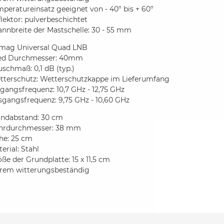
peratureinsatz geeignet von - 40° bis + 60°
lektor: pulverbeschichtet
nnbreite der Mastschelle: 30 - 55 mm
mag Universal Quad LNB
ed Durchmesser: 40mm
schmaß: 0,1 dB (typ.)
tterschutz: Wetterschutzkappe im Lieferumfang
gangsfrequenz: 10,7 GHz - 12,75 GHz
sgangsfrequenz: 9,75 GHz - 10,60 GHz
ndabstand: 30 cm
hrdurchmesser: 38 mm
he: 25 cm
erial: Stahl
ße der Grundplatte: 15 x 11,5 cm
trem witterungsbeständig