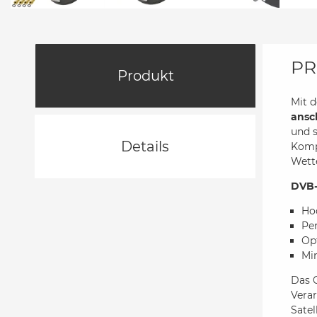
PR
Produkt
Mit 
ansc
und s
Details
Kompo
Wette
DVB-
Ho
Per
Op
Mi
Das 
Verar
Satel