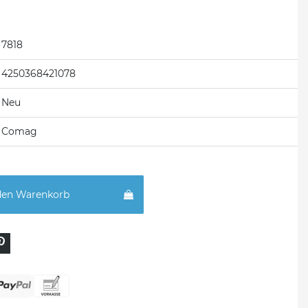
7818
4250368421078
Neu
Comag
den Warenkorb