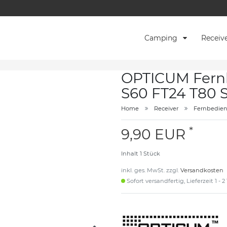
Camping
Receiv
OPTICUM Fernb
S60 FT24 T80 
Home
Receiver
Fernbedie
*
9,90 EUR
Inhalt
1
Stück
inkl. ges. MwSt. zzgl.
Versandkosten
Sofort versandfertig, Lieferzeit 1 - 