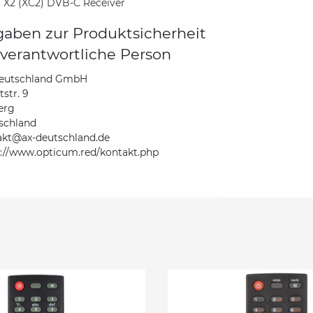
 X2 (XC2) DVB-C Receiver
aben zur Produktsicherheit
verantwortliche Person
eutschland GmbH
str. 9
erg
schland
akt@ax-deutschland.de
s://www.opticum.red/kontakt.php