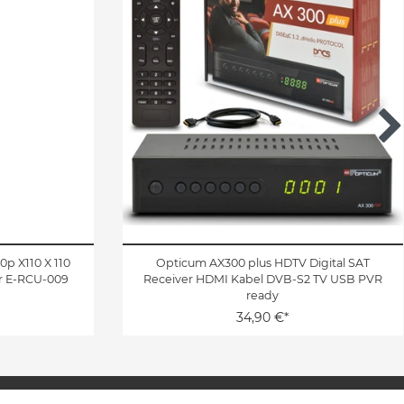
p X110 X 110
Opticum AX300 plus HDTV Digital SAT
er E-RCU-009
Receiver HDMI Kabel DVB-S2 TV USB PVR
ready
34,90 €*