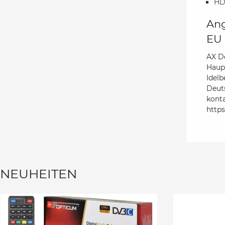
HD
Ang
EU 
AX D
Haupt
Idelb
Deut
kont
http
NEUHEITEN