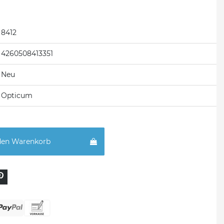
8412
4260508413351
Neu
Opticum
den Warenkorb