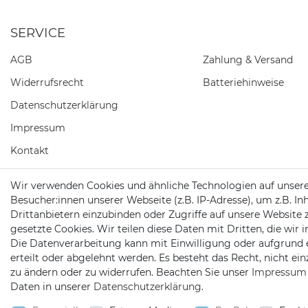
SERVICE
AGB
Zahlung & Versand
Widerrufs­recht
Batteriehinweise
Daten­schutz­erklärung
Impressum
Kontakt
Barrierefreiheitserklärung
Wir verwenden Cookies und ähnliche Technologien auf unser
Besucher:innen unserer Webseite (z.B. IP-Adresse), um z.B. In
Widerrufs­formular
Drittanbietern einzubinden oder Zugriffe auf unsere Website 
gesetzte Cookies. Wir teilen diese Daten mit Dritten, die wir
Die Datenverarbeitung kann mit Einwilligung oder aufgrund 
erteilt oder abgelehnt werden. Es besteht das Recht, nicht ei
zu ändern oder zu widerrufen. Beachten Sie unser
Impressum
2026 Satshopping
| copyright & design by mediaria®
Daten in unserer
Daten­schutz­erklärung
.
*Alle Preise inkl. MwSt., zzgl. Versandkosten