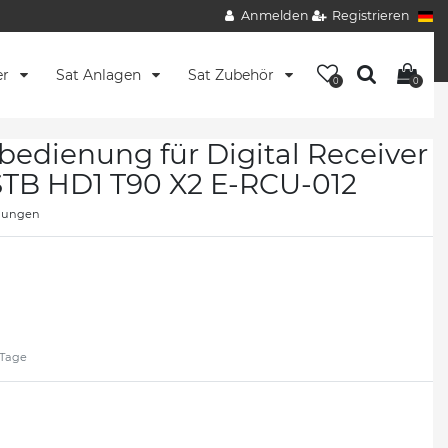
Anmelden
Registrieren
er
Sat Anlagen
Sat Zubehör
0
0
edienung für Digital Receiver
STB HD1 T90 X2 E-RCU-012
nungen
2 Tage