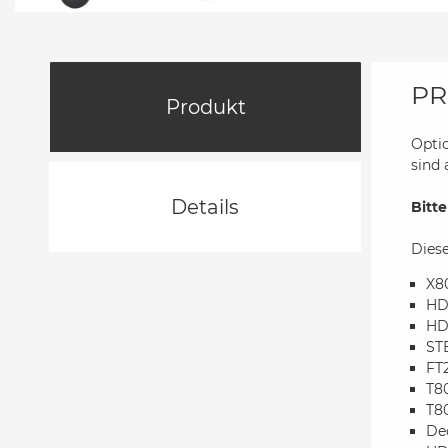
PR
Produkt
Optic
sind 
Details
Bitt
Dies
X8
HD
HD
ST
FT
T8
T8
De