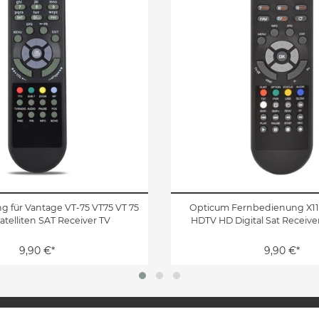
 für Vantage VT-75 VT75 VT 75
Opticum Fernbedienung X110
Satelliten SAT Receiver TV
HDTV HD Digital Sat Receiv
9,90 €*
9,90 €*