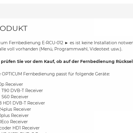
ODUKT
um Fernbedienung E-RCU-012 ► es ist keine Installation notwend
alle voll vorhanden (Menü, Programmwahl, Videotext usw.).
e prüfen Sie vor dem Kauf, ob auf der Fernbedienung Rückseite
e OPTICUM Fernbedienung passt für folgende Geräte:
0p Receiver
 T90 DVB-T Receiver
 S60 Receiver
B HD1 DVB-T Receiver
24plus Receiver
0plus Receiver
0Eco Receiver
coder HD1 Receiver