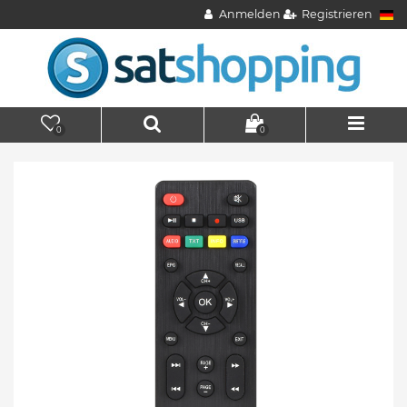
Anmelden
Registrieren
0
0