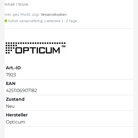
Inhalt
1
Stück
inkl. ges. MwSt. zzgl.
Versandkosten
Sofort versandfertig, Lieferzeit 1 - 2 Tage
Art.-ID
7923
EAN
4251106907182
Zustand
Neu
Hersteller
Opticum