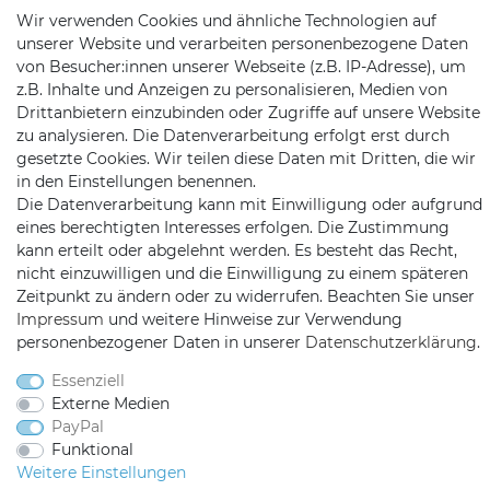
Wir verwenden Cookies und ähnliche Technologien auf
KONTAKT
unserer Website und verarbeiten personenbezogene Daten
von Besucher:innen unserer Webseite (z.B. IP-Adresse), um
z.B. Inhalte und Anzeigen zu personalisieren, Medien von
Telefon:
09721 / 9453362
Drittanbietern einzubinden oder Zugriffe auf unsere Website
zu analysieren. Die Datenverarbeitung erfolgt erst durch
Mail:
info@satshopping.de
gesetzte Cookies. Wir teilen diese Daten mit Dritten, die wir
in den Einstellungen benennen.
Kopenhagenstr. 4
Die Datenverarbeitung kann mit Einwilligung oder aufgrund
97424 Schweinfurt
eines berechtigten Interesses erfolgen. Die Zustimmung
kann erteilt oder abgelehnt werden. Es besteht das Recht,
nicht einzuwilligen und die Einwilligung zu einem späteren
Zeitpunkt zu ändern oder zu widerrufen. Beachten Sie unser
Impressum
und weitere Hinweise zur Verwendung
personenbezogener Daten in unserer
Daten­schutz­erklärung
.
Essenziell
Satshopping auf Facebook
Satshopping auf Twitte
Satshopping auf 
Externe Medien
PayPal
Funktional
Weitere Einstellungen