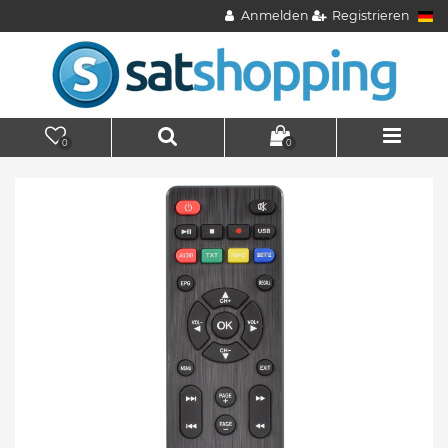
Anmelden
Registrieren
0
0