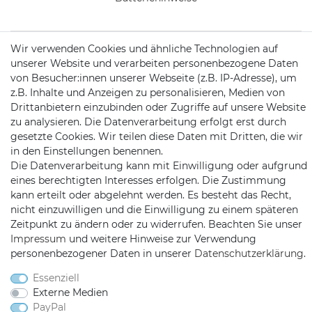
Wir verwenden Cookies und ähnliche Technologien auf
unserer Website und verarbeiten personenbezogene Daten
KONTAKT
von Besucher:innen unserer Webseite (z.B. IP-Adresse), um
z.B. Inhalte und Anzeigen zu personalisieren, Medien von
Drittanbietern einzubinden oder Zugriffe auf unsere Website
Telefon:
09721 / 9453362
zu analysieren. Die Datenverarbeitung erfolgt erst durch
gesetzte Cookies. Wir teilen diese Daten mit Dritten, die wir
Mail:
info@satshopping.de
in den Einstellungen benennen.
Kopenhagenstr. 4
Die Datenverarbeitung kann mit Einwilligung oder aufgrund
97424 Schweinfurt
eines berechtigten Interesses erfolgen. Die Zustimmung
kann erteilt oder abgelehnt werden. Es besteht das Recht,
nicht einzuwilligen und die Einwilligung zu einem späteren
Zeitpunkt zu ändern oder zu widerrufen. Beachten Sie unser
Impressum
und weitere Hinweise zur Verwendung
personenbezogener Daten in unserer
Daten­schutz­erklärung
.
Essenziell
Externe Medien
Satshopping auf Facebook
Satshopping auf Twitte
Satshopping auf 
PayPal