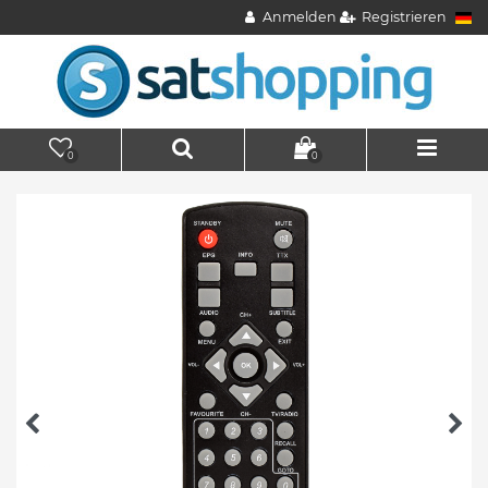
Anmelden
Registrieren
0
0