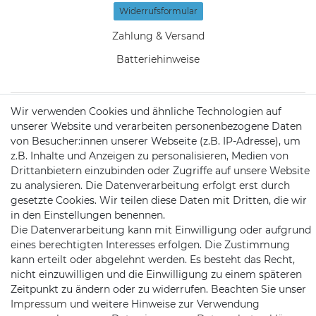
Widerrufs­formular
Zahlung & Versand
Batteriehinweise
Wir verwenden Cookies und ähnliche Technologien auf
unserer Website und verarbeiten personenbezogene Daten
KONTAKT
von Besucher:innen unserer Webseite (z.B. IP-Adresse), um
z.B. Inhalte und Anzeigen zu personalisieren, Medien von
Drittanbietern einzubinden oder Zugriffe auf unsere Website
Telefon:
09721 / 9453362
zu analysieren. Die Datenverarbeitung erfolgt erst durch
gesetzte Cookies. Wir teilen diese Daten mit Dritten, die wir
Mail:
info@satshopping.de
in den Einstellungen benennen.
Kopenhagenstr. 4
Die Datenverarbeitung kann mit Einwilligung oder aufgrund
97424 Schweinfurt
eines berechtigten Interesses erfolgen. Die Zustimmung
kann erteilt oder abgelehnt werden. Es besteht das Recht,
nicht einzuwilligen und die Einwilligung zu einem späteren
Zeitpunkt zu ändern oder zu widerrufen. Beachten Sie unser
Impressum
und weitere Hinweise zur Verwendung