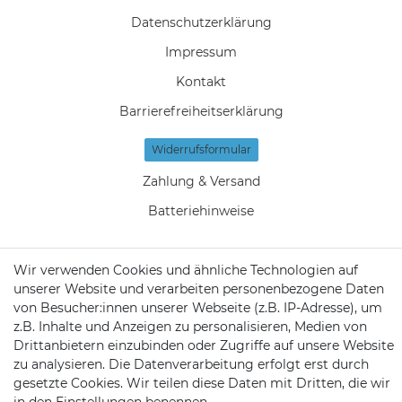
Daten­schutz­erklärung
Impressum
Kontakt
Barrierefreiheitserklärung
Widerrufs­formular
Zahlung & Versand
Batteriehinweise
Wir verwenden Cookies und ähnliche Technologien auf
unserer Website und verarbeiten personenbezogene Daten
KONTAKT
von Besucher:innen unserer Webseite (z.B. IP-Adresse), um
z.B. Inhalte und Anzeigen zu personalisieren, Medien von
Drittanbietern einzubinden oder Zugriffe auf unsere Website
Telefon:
09721 / 9453362
zu analysieren. Die Datenverarbeitung erfolgt erst durch
gesetzte Cookies. Wir teilen diese Daten mit Dritten, die wir
Mail:
info@satshopping.de