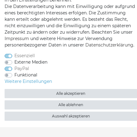
in den Einstellungen benennen.
Die Datenverarbeitung kann mit Einwilligung oder aufgrund
Kopenhagenstr. 4
eines berechtigten Interesses erfolgen. Die Zustimmung
97424 Schweinfurt
kann erteilt oder abgelehnt werden. Es besteht das Recht,
nicht einzuwilligen und die Einwilligung zu einem späteren
Zeitpunkt zu ändern oder zu widerrufen. Beachten Sie unser
Impressum
und weitere Hinweise zur Verwendung
personenbezogener Daten in unserer
Daten­schutz­erklärung
.
Essenziell
Externe Medien
Satshopping auf Facebook
Satshopping auf Twitte
Satshopping auf 
PayPal
Funktional
Weitere Einstellungen
Alle akzeptieren
2026 Satshopping
| copyright & design by mediaria®
Alle ablehnen
*Alle Preise inkl. MwSt., zzgl. Versandkosten
Auswahl akzeptieren