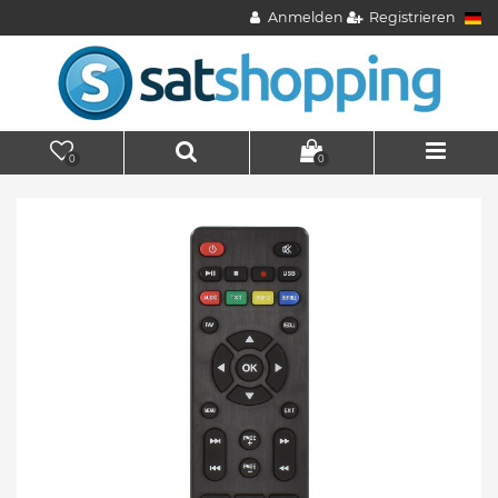
Anmelden
Registrieren
0
0