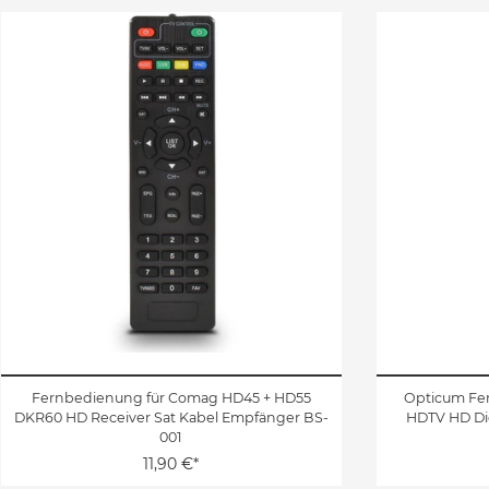
Fernbedienung für Comag HD45 + HD55
Opticum Fer
DKR60 HD Receiver Sat Kabel Empfänger BS-
HDTV HD Dig
001
11,90 €*