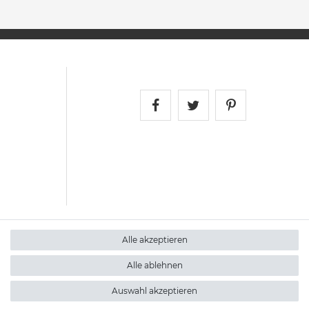
Satshopping auf Face
Satshopping auf 
Satshopping
Alle akzeptieren
Alle ablehnen
Auswahl akzeptieren