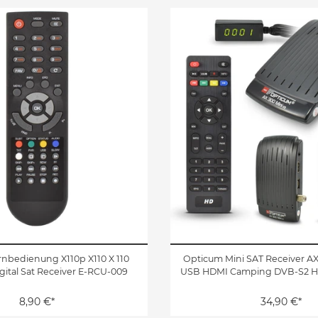
nbedienung X110p X110 X 110
Opticum Mini SAT Receiver AX
ital Sat Receiver E-RCU-009
USB HDMI Camping DVB-S2 HD
8,90 €*
34,90 €*