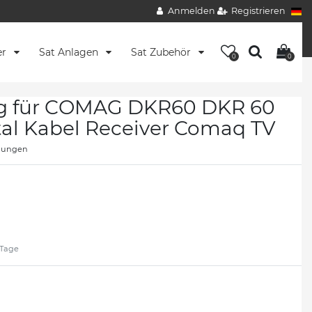
Anmelden
Registrieren
er
Sat Anlagen
Sat Zubehör
0
0
g für COMAG DKR60 DKR 60
al Kabel Receiver Comaq TV
nungen
2 Tage