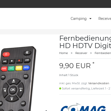
Camping
Receiv
Fernbedienun
HD HDTV Digit
Home
Receiver
Fernbedie
*
9,90 EUR
Inhalt
1
Stück
inkl. ges. MwSt. zzgl.
Versandkosten
Sofort versandfertig, Lieferzeit 1 - 