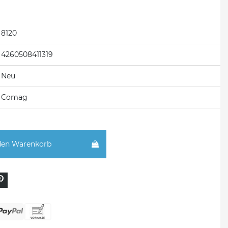
8120
4260508411319
Neu
Comag
den Warenkorb