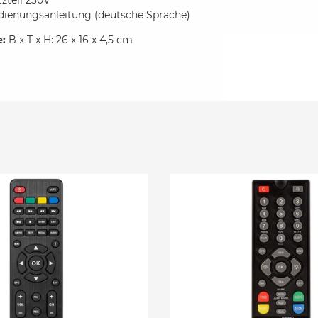
zteil 230V
dienungsanleitung (deutsche Sprache)
:
B x T x H: 26 x 16 x 4,5 cm