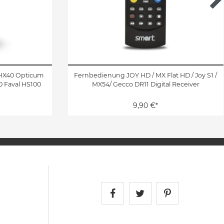
 HX40 Opticum
Fernbedienung JOY HD / MX Flat HD / Joy S1 /
0 Faval HS100
MX54/ Gecco DR11 Digital Receiver
9,90 €*
Satshopping auf Face
Satshopping auf 
Satshopping