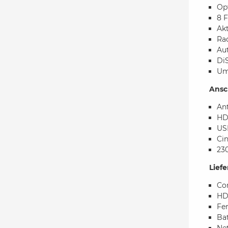
Op
8 F
Ak
Ra
Au
DiS
Um
Ansc
An
HD
US
Ci
230
Lief
Co
HD
Fe
Ba