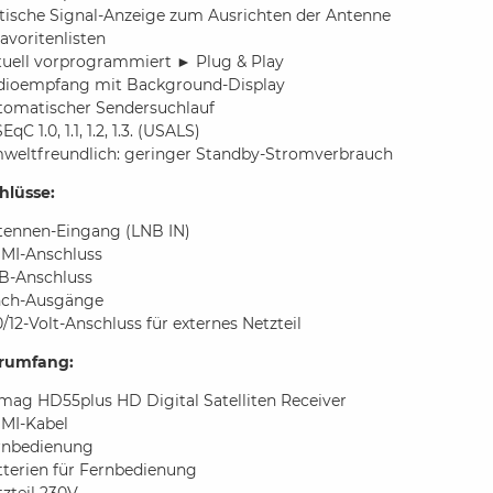
tische Signal-Anzeige zum Ausrichten der Antenne
avoritenlisten
tuell vorprogrammiert ► Plug & Play
dioempfang mit Background-Display
tomatischer Sendersuchlauf
EqC 1.0, 1.1, 1.2, 1.3. (USALS)
weltfreundlich: geringer Standby-Stromverbrauch
hlüsse:
tennen-Eingang (LNB IN)
MI-Anschluss
B-Anschluss
nch-Ausgänge
/12-Volt-Anschluss für externes Netzteil
erumfang:
mag HD55plus HD Digital Satelliten Receiver
MI-Kabel
rnbedienung
tterien für Fernbedienung