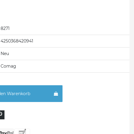
8271
4250368420941
Neu
Comag
den Warenkorb