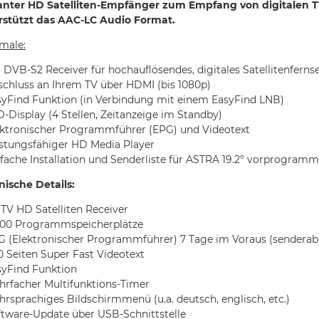
anter HD Satelliten-Empfänger zum Empfang von digitalen 
rstützt das AAC-LC Audio Format.
male:
DVB-S2 Receiver für hochauflösendes, digitales Satellitenferns
schluss an Ihrem TV über HDMI (bis 1080p)
syFind Funktion (in Verbindung mit einem EasyFind LNB)
-Display (4 Stellen, Zeitanzeige im Standby)
ektronischer Programmführer (EPG) und Videotext
istungsfähiger HD Media Player
fache Installation und Senderliste für ASTRA 19.2° vorprogramm
nische Details:
TV HD Satelliten Receiver
000 Programmspeicherplätze
G (Elektronischer Programmführer) 7 Tage im Voraus (sendera
 Seiten Super Fast Videotext
syFind Funktion
hrfacher Multifunktions-Timer
rsprachiges Bildschirmmenü (u.a. deutsch, englisch, etc.)
ftware-Update über USB-Schnittstelle