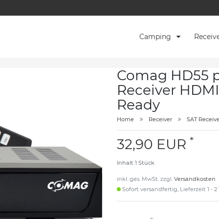
Camping
Receiv
Comag HD55 pl
Receiver HDMI
Ready
Home
Receiver
SAT Receive
*
32,90 EUR
Inhalt
1
Stück
inkl. ges. MwSt. zzgl.
Versandkosten
Sofort versandfertig, Lieferzeit 1 - 