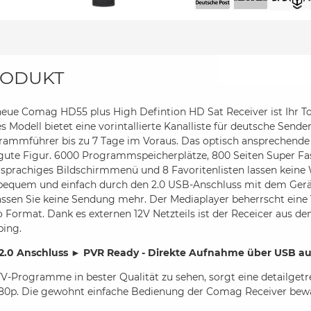
ODUKT
eue Comag HD55 plus High Defintion HD Sat Receiver ist Ihr To
s Modell bietet eine vorintallierte Kanalliste für deutsche Send
rammführer bis zu 7 Tage im Voraus. Das optisch ansprechen
gute Figur. 6000 Programmspeicherplätze, 800 Seiten Super Fas
sprachiges Bildschirmmenü und 8 Favoritenlisten lassen keine 
 bequem und einfach durch den 2.0 USB-Anschluss mit dem Ger
ssen Sie keine Sendung mehr. Der Mediaplayer beherrscht eine
 Format. Dank es externen 12V Netzteils ist der Receicer aus 
ing.
2.0 Anschluss ► PVR Ready - Direkte Aufnahme über USB au
-Programme in bester Qualität zu sehen, sorgt eine detailget
080p. Die gewohnt einfache Bedienung der Comag Receiver bewäh