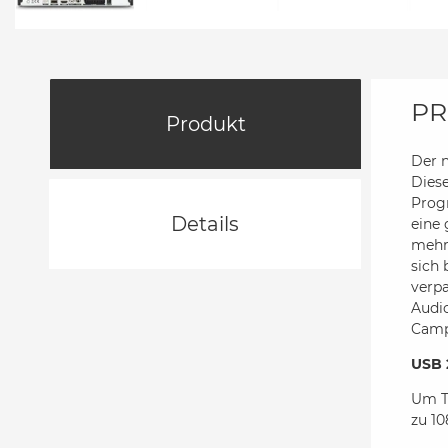
PR
Produkt
Der n
Diese
Prog
Details
eine 
mehr
sich
verpa
Audio
Camp
USB 
Um TV
zu 1