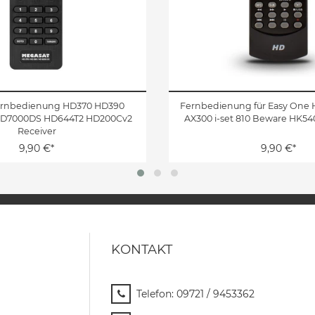
ernbedienung HD370 HD390
Fernbedienung für Easy One
D7000DS HD644T2 HD200Cv2
AX300 i-set 810 Beware HK54
Receiver
9,90 €*
9,90 €*
KONTAKT
Telefon:
09721 / 9453362