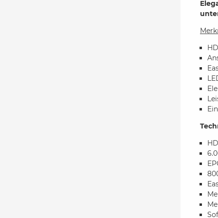
Eleg
unte
Merk
HD 
An
Ea
LED
El
Le
Ein
Tech
HD
6.
EP
800
Ea
Me
Meh
So