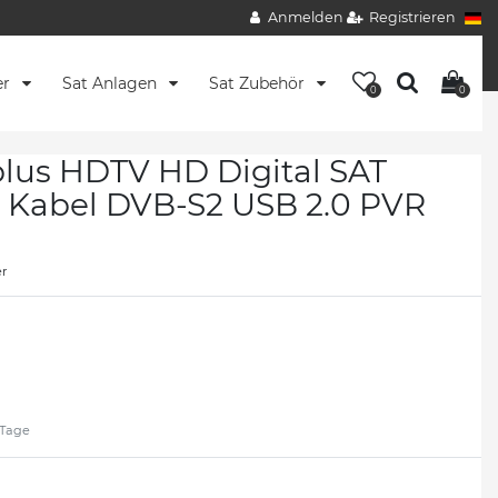
Anmelden
Registrieren
er
Sat Anlagen
Sat Zubehör
0
0
us HDTV HD Digital SAT
 Kabel DVB-S2 USB 2.0 PVR
r
2 Tage