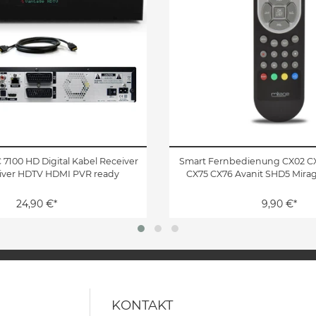
 7100 HD Digital Kabel Receiver
Smart Fernbedienung CX02 C
iver HDTV HDMI PVR ready
CX75 CX76 Avanit SHD5 Mirag
24,90 €*
9,90 €*
KONTAKT