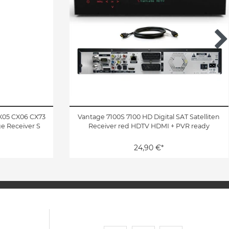
X05 CX06 CX73
Vantage 7100S 7100 HD Digital SAT Satelliten
e Receiver S
Receiver red HDTV HDMI + PVR ready
24,90 €*