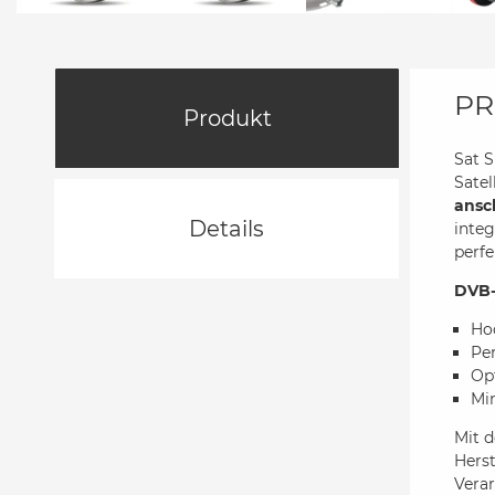
PR
Produkt
Sat 
Satel
ansc
Details
integ
perfe
DVB-
Ho
Per
Op
Mi
Mit 
Hers
Verar