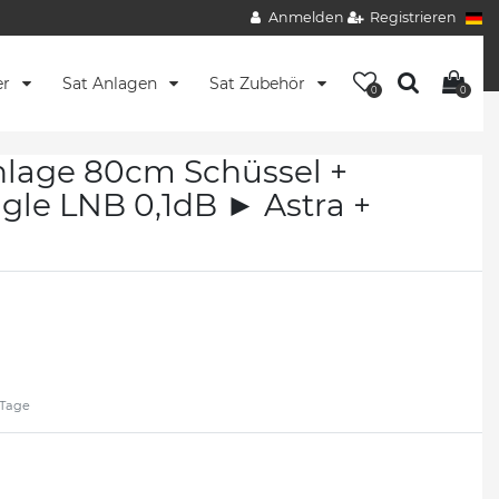
Anmelden
Registrieren
er
Sat Anlagen
Sat Zubehör
0
0
nlage 80cm Schüssel +
gle LNB 0,1dB ► Astra +
2 Tage