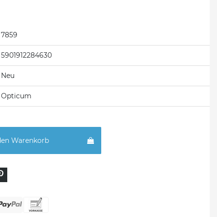
7859
5901912284630
Neu
Opticum
den Warenkorb