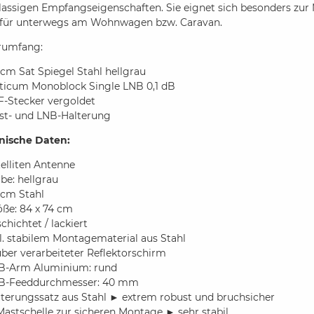
lassigen Empfangseigenschaften. Sie eignet sich besonders zur
 für unterwegs am Wohnwagen bzw. Caravan.
erumfang:
cm Sat Spiegel Stahl hellgrau
ticum Monoblock Single LNB 0,1 dB
F-Stecker vergoldet
st- und LNB-Halterung
nische Daten:
elliten Antenne
be: hellgrau
 cm Stahl
öße: 84 x 74 cm
chichtet / lackiert
l. stabilem Montagematerial aus Stahl
ber verarbeiteter Reflektorschirm
B-Arm Aluminium: rund
B-Feeddurchmesser: 40 mm
lterungssatz aus Stahl ► extrem robust und bruchsicher
Mastschelle zur sicheren Montage ► sehr stabil