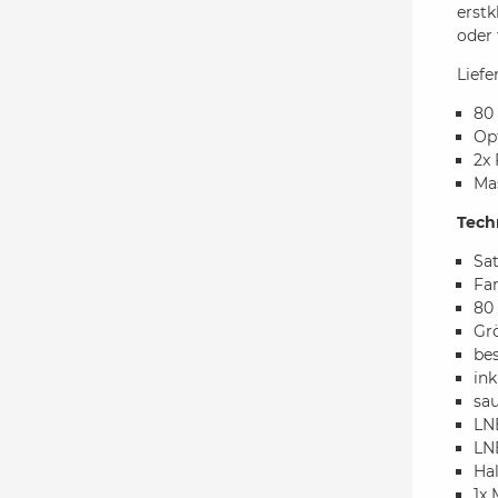
erstk
oder
Lief
80 
Op
2x 
Ma
Tech
Sat
Far
80
Gr
bes
ink
sau
LN
LN
Ha
1x 