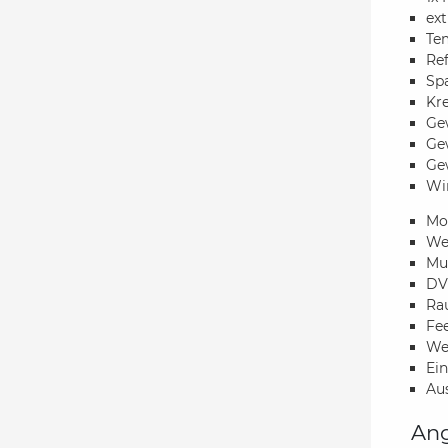
ex
Tem
Ref
Spa
Kr
Gew
Gew
Gew
Wi
Mo
Wet
Mul
DVB
Ra
Fe
We
Ein
Au
Ang