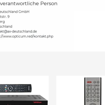
verantwortliche Person
eutschland GmbH
str. 9
erg
schland
akt@ax-deutschland.de
s://www.opticum.red/kontakt.php