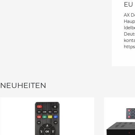
EU 
AX D
Haupt
Idelb
Deut
kont
http
NEUHEITEN