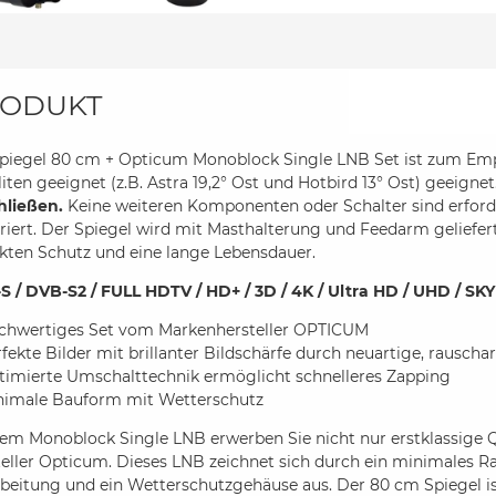
ODUKT
Spiegel 80 cm + Opticum Monoblock Single LNB Set ist zum Em
liten geeignet (z.B. Astra 19,2° Ost und Hotbird 13° Ost) geeignet
hließen.
Keine weiteren Komponenten oder Schalter sind erforde
riert. Der Spiegel wird mit Masthalterung und Feedarm geliefer
kten Schutz und eine lange Lebensdauer.
S / DVB-S2 / FULL HDTV / HD+ / 3D / 4K / Ultra HD / UHD / SKY
chwertiges Set vom Markenhersteller OPTICUM
fekte Bilder mit brillanter Bildschärfe durch neuartige, rausc
timierte Umschalttechnik ermöglicht schnelleres Zapping
nimale Bauform mit Wetterschutz
dem Monoblock Single LNB erwerben Sie nicht nur erstklassige 
teller Opticum. Dieses LNB zeichnet sich durch ein minimales 
beitung und ein Wetterschutzgehäuse aus. Der 80 cm Spiegel ist