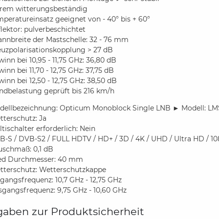
trem witterungsbeständig
peratureinsatz geeignet von - 40° bis + 60°
lektor: pulverbeschichtet
nnbreite der Mastschelle: 32 - 76 mm
euzpolarisationskopplung > 27 dB
inn bei 10,95 - 11,75 GHz: 36,80 dB
inn bei 11,70 - 12,75 GHz: 37,75 dB
inn bei 12,50 - 12,75 GHz: 38,50 dB
ndbelastung geprüft bis 216 km/h
dellbezeichnung: Opticum Monoblock Single LNB ► Modell: L
terschutz: Ja
tischalter erforderlich: Nein
-S / DVB-S2 / FULL HDTV / HD+ / 3D / 4K / UHD / Ultra HD / 108
uschmaß: 0,1 dB
ed Durchmesser: 40 mm
tterschutz: Wetterschutzkappe
gangsfrequenz: 10,7 GHz - 12,75 GHz
sgangsfrequenz: 9,75 GHz - 10,60 GHz
aben zur Produktsicherheit