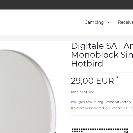
Camping
Receiv
Digitale SAT A
Monoblock Sin
Hotbird
*
29,00 EUR
Inhalt
1
Stück
inkl. ges. MwSt. zzgl.
Versandkosten
Sofort versandfertig, Lieferzeit 1 - 