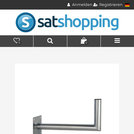
Anmelden
Registrieren
0
0