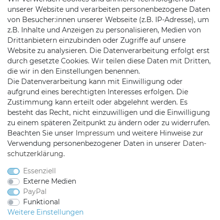
Widerrufs­formular
unserer Website und verarbeiten personenbezogene Daten
Zahlung & Versand
von Besucher:innen unserer Webseite (z.B. IP-Adresse), um
z.B. Inhalte und Anzeigen zu personalisieren, Medien von
Batteriehinweise
Drittanbietern einzubinden oder Zugriffe auf unsere
Website zu analysieren. Die Datenverarbeitung erfolgt erst
durch gesetzte Cookies. Wir teilen diese Daten mit Dritten,
die wir in den Einstellungen benennen.
Die Datenverarbeitung kann mit Einwilligung oder
KONTAKT
aufgrund eines berechtigten Interesses erfolgen. Die
Zustimmung kann erteilt oder abgelehnt werden. Es
besteht das Recht, nicht einzuwilligen und die Einwilligung
Telefon:
09721 / 9453362
zu einem späteren Zeitpunkt zu ändern oder zu widerrufen.
Beachten Sie unser
Impressum
und weitere Hinweise zur
Mail:
info@satshopping.de
Verwendung personenbezogener Daten in unserer
Daten­
Kopenhagenstr. 4
schutz­erklärung
.
97424 Schweinfurt
Essenziell
Externe Medien
PayPal
Funktional
Weitere Einstellungen