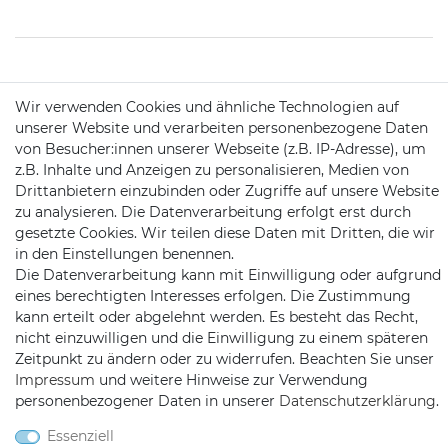
KONTAKT
Wir verwenden Cookies und ähnliche Technologien auf
unserer Website und verarbeiten personenbezogene Daten
von Besucher:innen unserer Webseite (z.B. IP-Adresse), um
Telefon:
09721 / 9453362
z.B. Inhalte und Anzeigen zu personalisieren, Medien von
Drittanbietern einzubinden oder Zugriffe auf unsere Website
Mail:
info@satshopping.de
zu analysieren. Die Datenverarbeitung erfolgt erst durch
Kopenhagenstr. 4
gesetzte Cookies. Wir teilen diese Daten mit Dritten, die wir
97424 Schweinfurt
in den Einstellungen benennen.
Die Datenverarbeitung kann mit Einwilligung oder aufgrund
eines berechtigten Interesses erfolgen. Die Zustimmung
kann erteilt oder abgelehnt werden. Es besteht das Recht,
nicht einzuwilligen und die Einwilligung zu einem späteren
Zeitpunkt zu ändern oder zu widerrufen. Beachten Sie unser
Impressum
und weitere Hinweise zur Verwendung
personenbezogener Daten in unserer
Daten­schutz­erklärung
.
Satshopping auf Facebook
Satshopping auf Twitte
Satshopping auf 
Essenziell