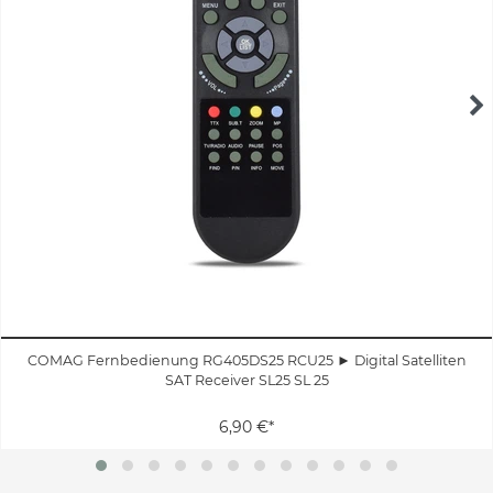
COMAG Fernbedienung RG405DS25 RCU25 ► Digital Satelliten
SAT Receiver SL25 SL 25
6,90 €*