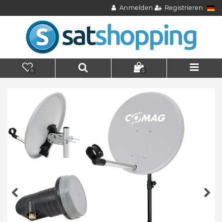
Anmelden
Registrieren
0
0