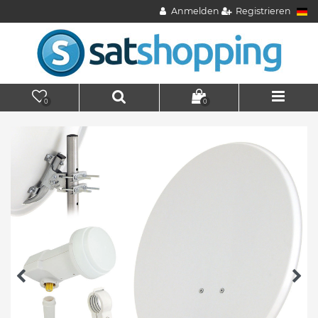
Anmelden
Registrieren
0
0