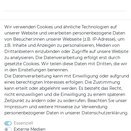
KONTAKT
Wir verwenden Cookies und ähnliche Technologien auf
unserer Website und verarbeiten personenbezogene Daten
von Besucher:innen unserer Webseite (z.B. IP-Adresse), um
Telefon:
09721 / 9453362
z.B. Inhalte und Anzeigen zu personalisieren, Medien von
Drittanbietern einzubinden oder Zugriffe auf unsere Website
Mail:
info@satshopping.de
zu analysieren. Die Datenverarbeitung erfolgt erst durch
gesetzte Cookies. Wir teilen diese Daten mit Dritten, die wir
Kopenhagenstr. 4
in den Einstellungen benennen.
97424 Schweinfurt
Die Datenverarbeitung kann mit Einwilligung oder aufgrund
eines berechtigten Interesses erfolgen. Die Zustimmung
kann erteilt oder abgelehnt werden. Es besteht das Recht,
nicht einzuwilligen und die Einwilligung zu einem späteren
Zeitpunkt zu ändern oder zu widerrufen. Beachten Sie unser
Impressum
und weitere Hinweise zur Verwendung
personenbezogener Daten in unserer
Daten­schutz­erklärung
.
Satshopping auf Facebook
Satshopping auf Twitte
Satshopping auf 
Essenziell
Externe Medien