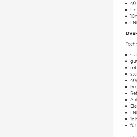
40 
Un
10
LN
DVB-
Tech
sta
gu
ro
st
40
bre
Re
An
Ele
LN
1x 
fü