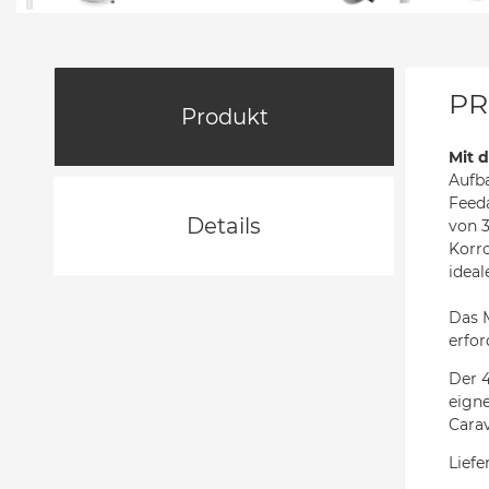
PR
Produkt
Mit 
Aufba
Feeda
Details
von 
Korro
ideal
Das 
erfor
Der 4
eign
Cara
Lief