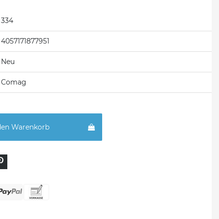
334
4057171877951
Neu
Comag
den Warenkorb