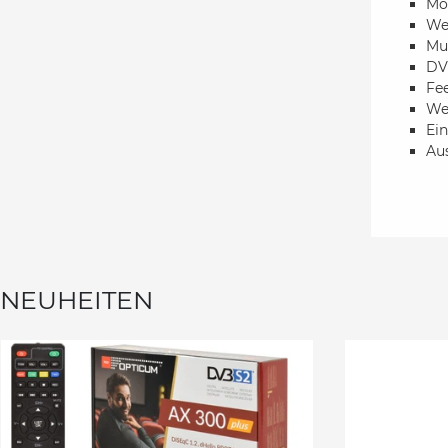
Mo
Wet
Mul
DVB
Fe
We
Ein
Au
NEUHEITEN