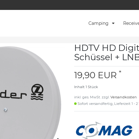
Camping
Receiv
HDTV HD Digit
Schüssel + LN
*
19,90 EUR
Inhalt
1
Stück
inkl. ges. MwSt. zzgl.
Versandkosten
Sofort versandfertig, Lieferzeit 1 - 