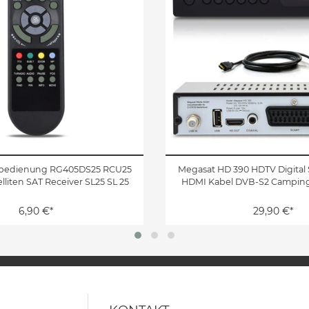
bedienung RG405DS25 RCU25
Megasat HD 390 HDTV Digital 
elliten SAT Receiver SL25 SL 25
HDMI Kabel DVB-S2 Camping
6,90 €*
29,90 €*