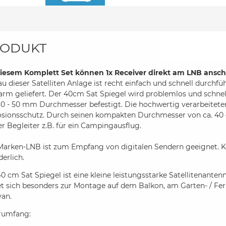
ODUKT
diesem Komplett Set können 1x Receiver direkt am LNB ansch
u dieser Satelliten Anlage ist recht einfach und schnell durchf
rm geliefert. Der 40cm Sat Spiegel wird problemlos und schne
30 - 50 mm Durchmesser befestigt. Die hochwertig verarbeite
sionsschutz. Durch seinen kompakten Durchmesser von ca. 40 c
er Begleiter z.B. für ein Campingausflug.
Marken-LNB ist zum Empfang von digitalen Sendern geeignet. K
derlich.
0 cm Sat Spiegel ist eine kleine leistungsstarke Satellitenant
et sich besonders zur Montage auf dem Balkon, am Garten- / F
van.
erumfang: