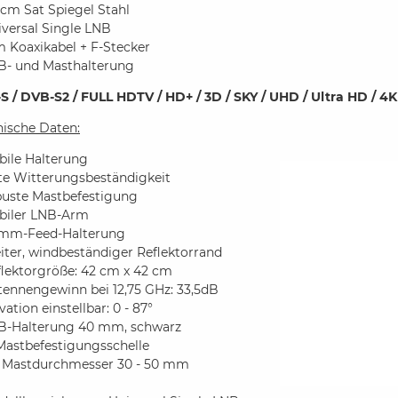
cm Sat Spiegel Stahl
iversal Single LNB
m Koaxikabel + F-Stecker
B- und Masthalterung
S / DVB-S2 / FULL HDTV / HD+ / 3D / SKY / UHD / Ultra HD / 4K
nische Daten:
bile Halterung
te Witterungsbeständigkeit
buste Mastbefestigung
abiler LNB-Arm
mm-Feed-Halterung
iter, windbeständiger Reflektorrand
flektorgröße: 42 cm x 42 cm
tennengewinn bei 12,75 GHz: 33,5dB
vation einstellbar: 0 - 87°
B-Halterung 40 mm, schwarz
Mastbefestigungsschelle
r Mastdurchmesser 30 - 50 mm