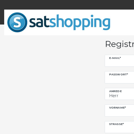
Registr
Honig
E-MAIL*
registrieren
PASSWORT*
ANREDE
VORNAME*
STRASSE*