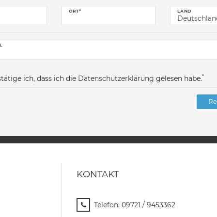
ORT*
LAND
L
*
tätige ich, dass ich die
Daten­schutz­erklärung
gelesen habe.
Re
KONTAKT
Telefon:
09721 / 9453362