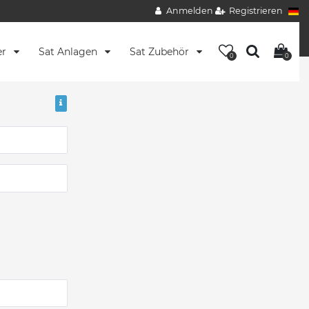
Anmelden
Registrieren
er
Sat Anlagen
Sat Zubehör
0
0