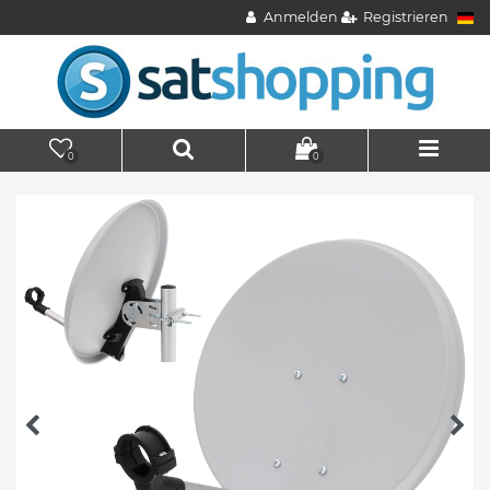
Anmelden
Registrieren
0
0