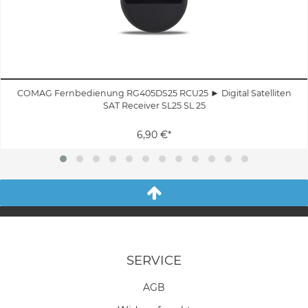
COMAG Fernbedienung RG405DS25 RCU25 ► Digital Satelliten
SAT Receiver SL25 SL 25
6,90 €*
SERVICE
AGB