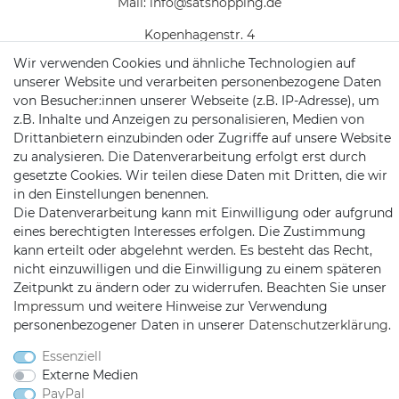
Mail:
info@satshopping.de
Kopenhagenstr. 4
97424 Schweinfurt
Wir verwenden Cookies und ähnliche Technologien auf
unserer Website und verarbeiten personenbezogene Daten
von Besucher:innen unserer Webseite (z.B. IP-Adresse), um
z.B. Inhalte und Anzeigen zu personalisieren, Medien von
Drittanbietern einzubinden oder Zugriffe auf unsere Website
zu analysieren. Die Datenverarbeitung erfolgt erst durch
gesetzte Cookies. Wir teilen diese Daten mit Dritten, die wir
in den Einstellungen benennen.
Satshopping auf Facebook
Satshopping auf Twitte
Satshopping auf 
Die Datenverarbeitung kann mit Einwilligung oder aufgrund
eines berechtigten Interesses erfolgen. Die Zustimmung
kann erteilt oder abgelehnt werden. Es besteht das Recht,
nicht einzuwilligen und die Einwilligung zu einem späteren
Zeitpunkt zu ändern oder zu widerrufen. Beachten Sie unser
2026 Satshopping
| copyright & design by mediaria®
Impressum
und weitere Hinweise zur Verwendung
*Alle Preise inkl. MwSt., zzgl. Versandkosten
personenbezogener Daten in unserer
Daten­schutz­erklärung
.
Essenziell
Externe Medien
PayPal