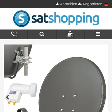
Anmelden
Registrieren
0
0