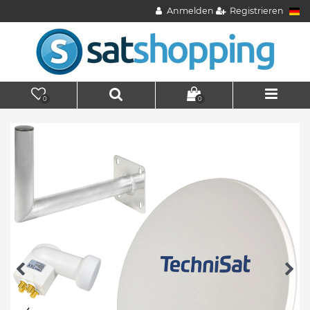
Anmelden
Registrieren
0
0