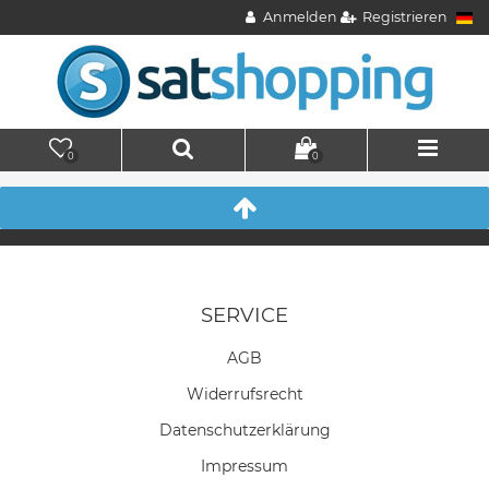
Anmelden
Registrieren
0
0
SERVICE
AGB
Widerrufs­recht
Daten­schutz­erklärung
Impressum