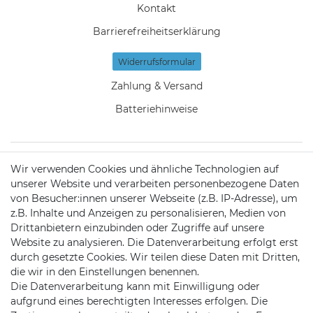
Kontakt
Barrierefreiheitserklärung
Widerrufs­formular
Zahlung & Versand
Batteriehinweise
Wir verwenden Cookies und ähnliche Technologien auf
KONTAKT
unserer Website und verarbeiten personenbezogene Daten
von Besucher:innen unserer Webseite (z.B. IP-Adresse), um
z.B. Inhalte und Anzeigen zu personalisieren, Medien von
Telefon:
09721 / 9453362
Drittanbietern einzubinden oder Zugriffe auf unsere
Website zu analysieren. Die Datenverarbeitung erfolgt erst
Mail:
info@satshopping.de
durch gesetzte Cookies. Wir teilen diese Daten mit Dritten,
die wir in den Einstellungen benennen.
Kopenhagenstr. 4
Die Datenverarbeitung kann mit Einwilligung oder
97424 Schweinfurt
aufgrund eines berechtigten Interesses erfolgen. Die