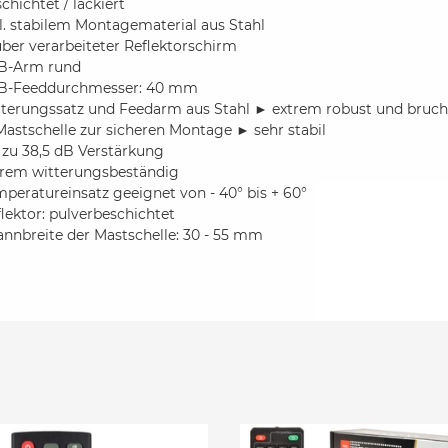
chichtet / lackiert
l. stabilem Montagematerial aus Stahl
ber verarbeiteter Reflektorschirm
B-Arm rund
B-Feeddurchmesser: 40 mm
lterungssatz und Feedarm aus Stahl ► extrem robust und bruch
Mastschelle zur sicheren Montage ► sehr stabil
 zu 38,5 dB Verstärkung
trem witterungsbeständig
peratureinsatz geeignet von - 40° bis + 60°
lektor: pulverbeschichtet
nnbreite der Mastschelle: 30 - 55 mm