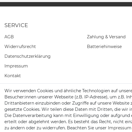
SERVICE
AGB
Zahlung & Versand
Widerrufs­recht
Batteriehinweise
Daten­schutz­erklärung
Impressum
Kontakt
Barrierefreiheitserklärung
Wir verwenden Cookies und ähnliche Technologien auf unser
Besucher:innen unserer Webseite (z.B. IP-Adresse), um z.B. In
Widerrufs­formular
Drittanbietern einzubinden oder Zugriffe auf unsere Website 
gesetzte Cookies. Wir teilen diese Daten mit Dritten, die wir
Die Datenverarbeitung kann mit Einwilligung oder aufgrund 
erteilt oder abgelehnt werden. Es besteht das Recht, nicht ei
zu ändern oder zu widerrufen. Beachten Sie unser
Impressum
2026 Satshopping
| copyright & design by mediaria®