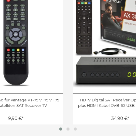
 für Vantage VT-75 VT75 VT 75
HDTV Digital SAT Receiver O
Satelliten SAT Receiver TV
plus HDMI Kabel DVB-S2 USB 
9,90 €*
34,90 €*