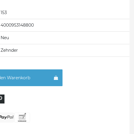
153
4000953148800
Neu
Zehnder
den Warenkorb