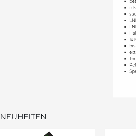
bes
ink
sau
LN
LN
Ha
1x 
bis
ex
Tem
Ref
Spa
NEUHEITEN