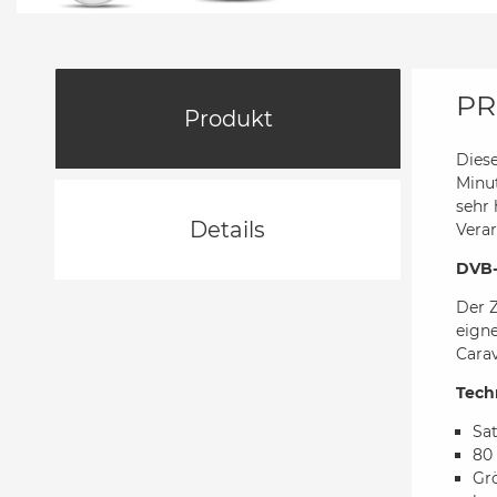
PR
Produkt
Dies
Minut
sehr
Details
Verar
DVB-
Der Z
eign
Cara
Tech
Sat
80
Gr