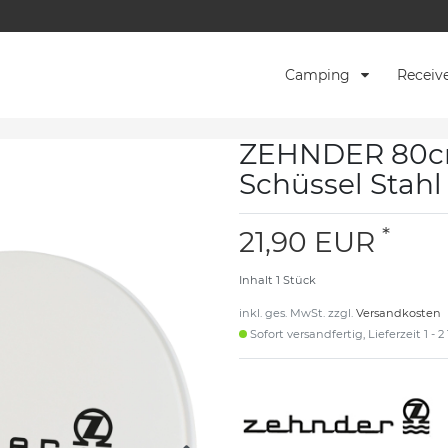
Camping
Receiv
ZEHNDER 80cm 
Schüssel Stah
*
21,90 EUR
Inhalt
1
Stück
inkl. ges. MwSt. zzgl.
Versandkosten
Sofort versandfertig, Lieferzeit 1 - 