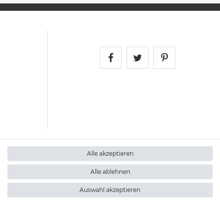
Satshopping auf Face
Satshopping auf 
Satshopping
Alle akzeptieren
Alle ablehnen
Auswahl akzeptieren