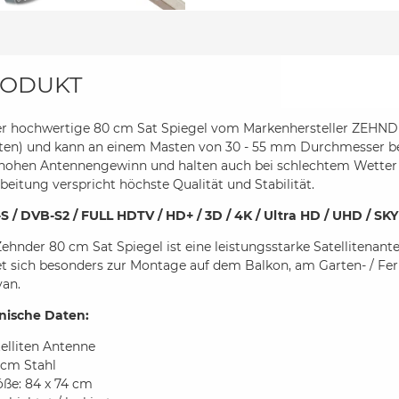
ODUKT
er hochwertige 80 cm Sat Spiegel vom Markenhersteller ZEHNDE
en) und kann an einem Masten von 30 - 55 mm Durchmesser befes
 hohen Antennengewinn und halten auch bei schlechtem Wetter e
beitung verspricht höchste Qualität und Stabilität.
S / DVB-S2 / FULL HDTV / HD+ / 3D / 4K / Ultra HD / UHD / SKY
ehnder 80 cm Sat Spiegel ist eine leistungsstarke Satellitenan
et sich besonders zur Montage auf dem Balkon, am Garten- / F
van.
nische Daten:
elliten Antenne
 cm Stahl
öße: 84 x 74 cm