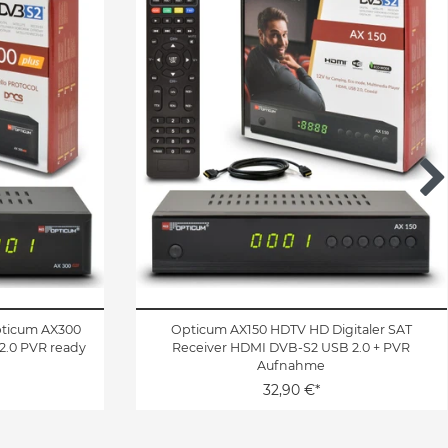
pticum AX300
Opticum AX150 HDTV HD Digitaler SAT
2.0 PVR ready
Receiver HDMI DVB-S2 USB 2.0 + PVR
Aufnahme
32,90 €*