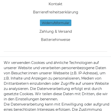
Kontakt
Barrierefreiheitserklärung
Widerrufs­formular
Zahlung & Versand
Batteriehinweise
Wir verwenden Cookies und ähnliche Technologien auf
KONTAKT
unserer Website und verarbeiten personenbezogene Daten
von Besucher:innen unserer Webseite (z.B. IP-Adresse), um
z.B. Inhalte und Anzeigen zu personalisieren, Medien von
Telefon:
09721 / 9453362
Drittanbietern einzubinden oder Zugriffe auf unsere Website
zu analysieren. Die Datenverarbeitung erfolgt erst durch
Mail:
info@satshopping.de
gesetzte Cookies. Wir teilen diese Daten mit Dritten, die wir
in den Einstellungen benennen.
Kopenhagenstr. 4
Die Datenverarbeitung kann mit Einwilligung oder aufgrund
97424 Schweinfurt
eines berechtigten Interesses erfolgen. Die Zustimmung