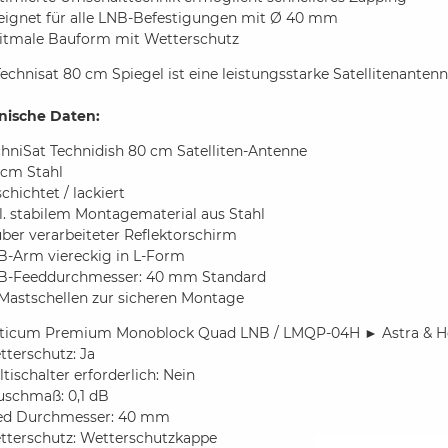
eignet für alle LNB-Befestigungen mit Ø 40 mm
itmale Bauform mit Wetterschutz
echnisat 80 cm Spiegel ist eine leistungsstarke Satellitenante
nische Daten:
hniSat Technidish 80 cm Satelliten-Antenne
 cm Stahl
chichtet / lackiert
l. stabilem Montagematerial aus Stahl
ber verarbeiteter Reflektorschirm
B-Arm viereckig in L-Form
B-Feeddurchmesser: 40 mm Standard
 Mastschellen zur sicheren Montage
ticum Premium Monoblock Quad LNB / LMQP-04H ► Astra & H
terschutz: Ja
tischalter erforderlich: Nein
uschmaß: 0,1 dB
ed Durchmesser: 40 mm
tterschutz: Wetterschutzkappe