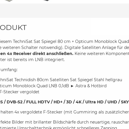
ODUKT
diesem TechniSat Sat Spiegel 80 cm + Opticum Monoblock Quad L
e weiteren Schalter notwendig). Digitale Satelliten Anlage für d
en 4x Receiver direkt anschließen.
Keine weiteren Komponente
ter ist bereits im LNB integriert.
erumfang:
hniSat Technidish 80cm Satelliten Sat Spiegel Stahl hellgrau
ticum Monoblock Quad LNB 0,1dB ► Astra & Hotbird
F-Stecker vergoldet
S / DVB-S2 / FULL HDTV / HD+ / 3D / 4K / Ultra HD / UHD / SKY
rhalten 4x vergoldete F-Stecker (mit Gummiring als zusätzlicher
fekte Bilder mit brillanter Bildschärfe durch neuartige, rausc
timierte Umschalttechnik ermöglicht schnelleres Zapping