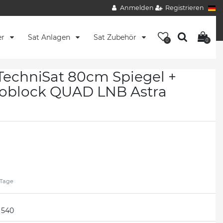
Anmelden
Registrieren
er
Sat Anlagen
Sat Zubehör
0
0
TechniSat 80cm Spiegel +
block QUAD LNB Astra
2 Tage
540