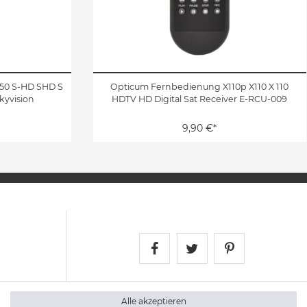
350 S-HD SHD S
Opticum Fernbedienung X110p X110 X 110
skyvision
HDTV HD Digital Sat Receiver E-RCU-009
9,90 €*
Satshopping auf Face
Satshopping auf 
Satshopping
Alle akzeptieren