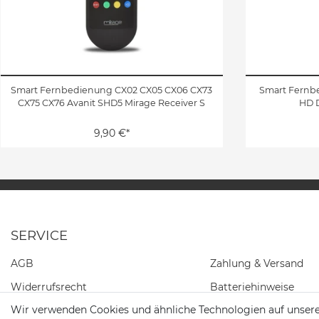
Smart Fernbedienung CX02 CX05 CX06 CX73
Smart Fernbe
CX75 CX76 Avanit SHD5 Mirage Receiver S
HD D
9,90 €*
SERVICE
AGB
Zahlung & Versand
Widerrufs­recht
Batteriehinweise
Wir verwenden Cookies und ähnliche Technologien auf unser
Daten­schutz­erklärung