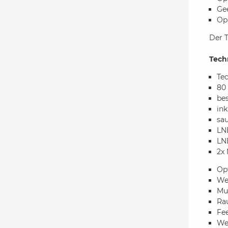
Ge
Op
Der T
Tech
Tec
80
bes
ink
sau
LN
LN
2x
Op
Wet
Mul
Ra
Fe
We