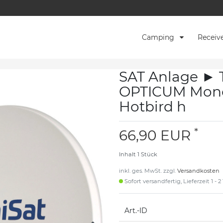
Camping
Receiv
SAT Anlage ► 
OPTICUM Mono
Hotbird h
*
66,90 EUR
Inhalt
1
Stück
inkl. ges. MwSt. zzgl.
Versandkosten
Sofort versandfertig, Lieferzeit 1 - 
Art.-ID