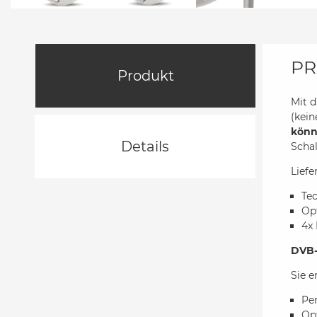
PR
Produkt
Mit 
(kein
könn
Details
Schal
Lief
Tec
Op
4x 
DVB-
Sie e
Per
Op