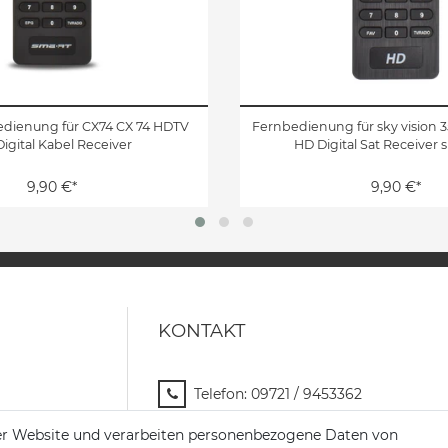
dienung für CX74 CX 74 HDTV
Fernbedienung für sky vision 
igital Kabel Receiver
HD Digital Sat Receiver 
9,90 €*
9,90 €*
KONTAKT
Telefon:
09721 / 9453362
Mail:
info@satshopping.de
er Website und verarbeiten personenbezogene Daten von