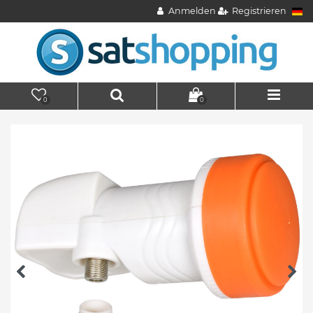
Anmelden
Registrieren
0
0