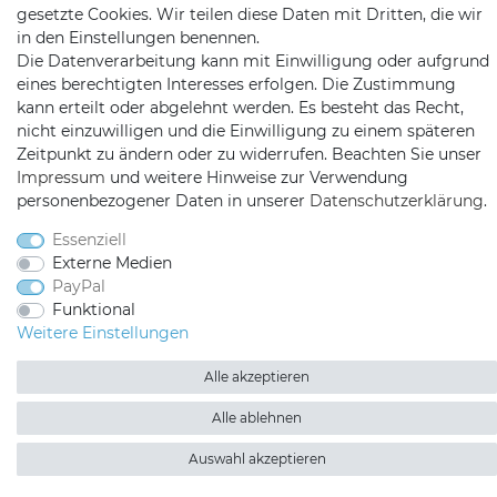
gesetzte Cookies. Wir teilen diese Daten mit Dritten, die wir
Kopenhagenstr. 4
in den Einstellungen benennen.
97424 Schweinfurt
Die Datenverarbeitung kann mit Einwilligung oder aufgrund
eines berechtigten Interesses erfolgen. Die Zustimmung
kann erteilt oder abgelehnt werden. Es besteht das Recht,
nicht einzuwilligen und die Einwilligung zu einem späteren
Zeitpunkt zu ändern oder zu widerrufen. Beachten Sie unser
Impressum
und weitere Hinweise zur Verwendung
personenbezogener Daten in unserer
Daten­schutz­erklärung
.
Satshopping auf Facebook
Satshopping auf Twitte
Satshopping auf 
Essenziell
Externe Medien
PayPal
Funktional
Weitere Einstellungen
2026 Satshopping
| copyright & design by mediaria®
*Alle Preise inkl. MwSt., zzgl. Versandkosten
Alle akzeptieren
Alle ablehnen
Auswahl akzeptieren