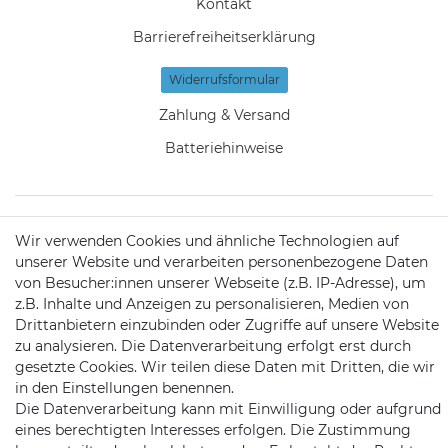
Kontakt
Barrierefreiheitserklärung
Widerrufs­formular
Zahlung & Versand
Batteriehinweise
Wir verwenden Cookies und ähnliche Technologien auf
KONTAKT
unserer Website und verarbeiten personenbezogene Daten
von Besucher:innen unserer Webseite (z.B. IP-Adresse), um
z.B. Inhalte und Anzeigen zu personalisieren, Medien von
Telefon:
09721 / 9453362
Drittanbietern einzubinden oder Zugriffe auf unsere Website
zu analysieren. Die Datenverarbeitung erfolgt erst durch
Mail:
info@satshopping.de
gesetzte Cookies. Wir teilen diese Daten mit Dritten, die wir
in den Einstellungen benennen.
Kopenhagenstr. 4
Die Datenverarbeitung kann mit Einwilligung oder aufgrund
97424 Schweinfurt
eines berechtigten Interesses erfolgen. Die Zustimmung