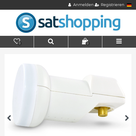
Anmelden
Registrieren
0
0