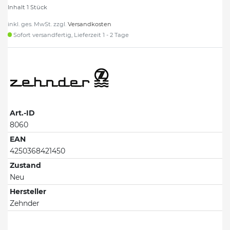
Inhalt
1
Stück
inkl. ges. MwSt. zzgl.
Versandkosten
Sofort versandfertig, Lieferzeit 1 - 2 Tage
Art.-ID
8060
EAN
4250368421450
Zustand
Neu
Hersteller
Zehnder