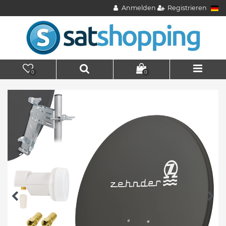
Anmelden
Registrieren
0
0