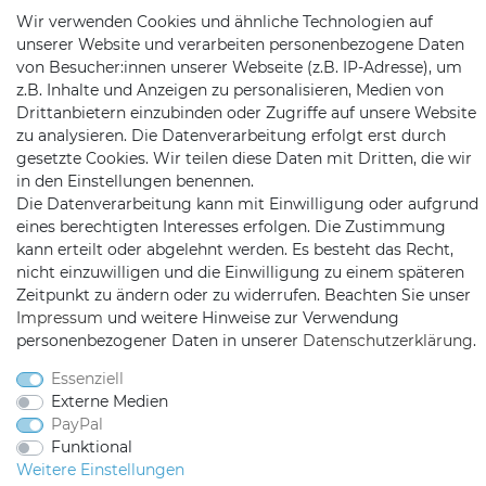
Wir verwenden Cookies und ähnliche Technologien auf
unserer Website und verarbeiten personenbezogene Daten
Telefon:
09721 / 9453362
von Besucher:innen unserer Webseite (z.B. IP-Adresse), um
z.B. Inhalte und Anzeigen zu personalisieren, Medien von
Mail:
info@satshopping.de
Drittanbietern einzubinden oder Zugriffe auf unsere Website
zu analysieren. Die Datenverarbeitung erfolgt erst durch
Kopenhagenstr. 4
gesetzte Cookies. Wir teilen diese Daten mit Dritten, die wir
97424 Schweinfurt
in den Einstellungen benennen.
Die Datenverarbeitung kann mit Einwilligung oder aufgrund
eines berechtigten Interesses erfolgen. Die Zustimmung
kann erteilt oder abgelehnt werden. Es besteht das Recht,
nicht einzuwilligen und die Einwilligung zu einem späteren
Zeitpunkt zu ändern oder zu widerrufen. Beachten Sie unser
Impressum
und weitere Hinweise zur Verwendung
personenbezogener Daten in unserer
Daten­schutz­erklärung
.
Satshopping auf Facebook
Satshopping auf Twitte
Satshopping auf 
Essenziell
Externe Medien
PayPal
Funktional
2026 Satshopping
| copyright & design by mediaria®
Weitere Einstellungen