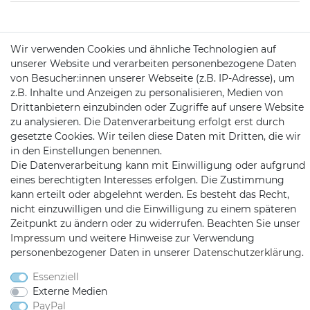
KONTAKT
Wir verwenden Cookies und ähnliche Technologien auf
unserer Website und verarbeiten personenbezogene Daten
von Besucher:innen unserer Webseite (z.B. IP-Adresse), um
Telefon:
09721 / 9453362
z.B. Inhalte und Anzeigen zu personalisieren, Medien von
Drittanbietern einzubinden oder Zugriffe auf unsere Website
Mail:
info@satshopping.de
zu analysieren. Die Datenverarbeitung erfolgt erst durch
Kopenhagenstr. 4
gesetzte Cookies. Wir teilen diese Daten mit Dritten, die wir
97424 Schweinfurt
in den Einstellungen benennen.
Die Datenverarbeitung kann mit Einwilligung oder aufgrund
eines berechtigten Interesses erfolgen. Die Zustimmung
kann erteilt oder abgelehnt werden. Es besteht das Recht,
nicht einzuwilligen und die Einwilligung zu einem späteren
Zeitpunkt zu ändern oder zu widerrufen. Beachten Sie unser
Impressum
und weitere Hinweise zur Verwendung
personenbezogener Daten in unserer
Daten­schutz­erklärung
.
Satshopping auf Facebook
Satshopping auf Twitte
Satshopping auf 
Essenziell
Externe Medien
PayPal