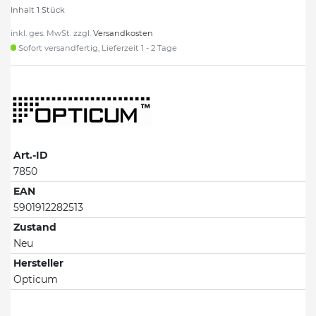
Inhalt
1
Stück
inkl. ges. MwSt. zzgl.
Versandkosten
Sofort versandfertig, Lieferzeit 1 - 2 Tage
Art.-ID
7850
EAN
5901912282513
Zustand
Neu
Hersteller
Opticum