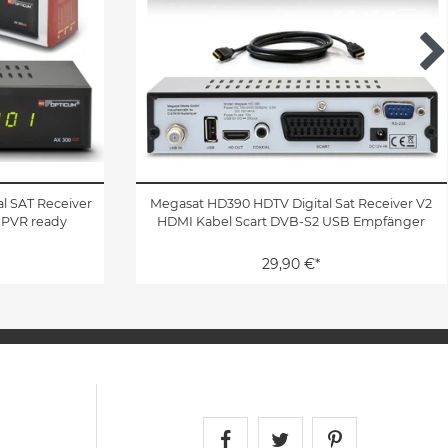
l SAT Receiver
Megasat HD390 HDTV Digital Sat Receiver V2
 PVR ready
HDMI Kabel Scart DVB-S2 USB Empfänger
29,90 €*