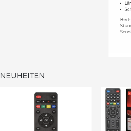
Län
Sc
Bei F
Stund
Sende
NEUHEITEN