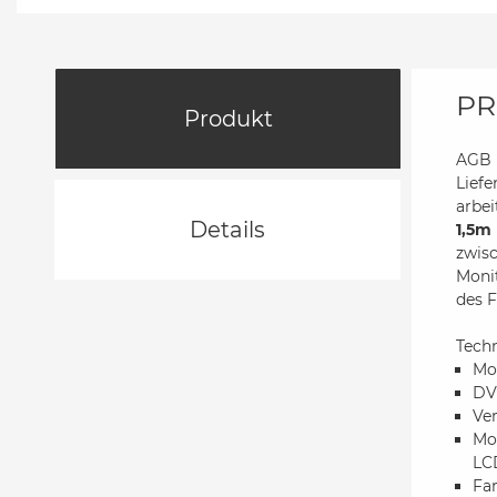
PR
Produkt
AGB B
Liefe
arbe
Details
1,5m
zwis
Monit
des 
Tech
Mo
DVB
Ver
Mo
LC
Fa