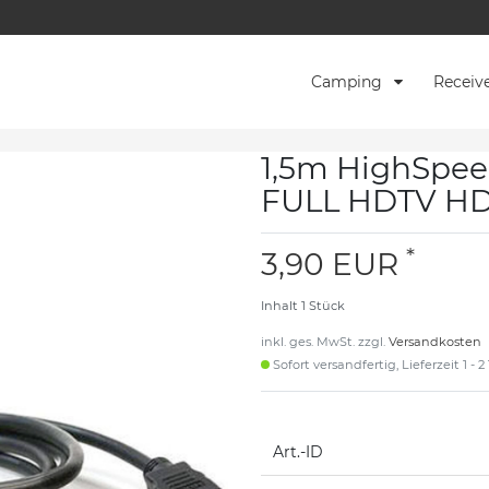
Camping
Receiv
1,5m HighSpee
FULL HDTV HD 
*
3,90 EUR
Inhalt
1
Stück
inkl. ges. MwSt. zzgl.
Versandkosten
Sofort versandfertig, Lieferzeit 1 - 
Art.-ID