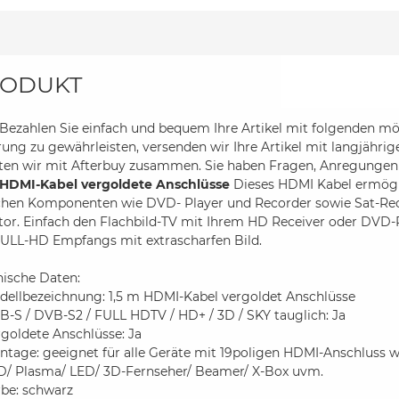
ODUKT
ezahlen Sie einfach und bequem Ihre Artikel mit folgenden mö
rung zu gewährleisten, versenden wir Ihre Artikel mit langjährig
iten wir mit Afterbuy zusammen. Sie haben Fragen, Anregungen
 HDMI-Kabel vergoldete Anschlüsse
Dieses HDMI Kabel ermögli
chen Komponenten wie DVD- Player und Recorder sowie Sat-Rec
or. Einfach den Flachbild-TV mit Ihrem HD Receiver oder DVD-
FULL-HD Empfangs mit extrascharfen Bild.
nische Daten:
dellbezeichnung: 1,5 m HDMI-Kabel vergoldet Anschlüsse
-S / DVB-S2 / FULL HDTV / HD+ / 3D / SKY tauglich: Ja
goldete Anschlüsse: Ja
ntage: geeignet für alle Geräte mit 19poligen HDMI-Anschluss 
D/ Plasma/ LED/ 3D-Fernseher/ Beamer/ X-Box uvm.
rbe: schwarz