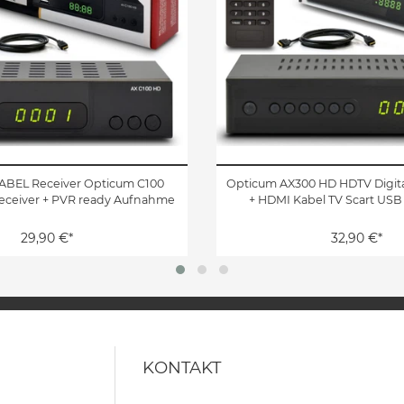
KABEL Receiver Opticum C100
Opticum AX300 HD HDTV Digita
eceiver + PVR ready Aufnahme
+ HDMI Kabel TV Scart USB
29,90 €*
32,90 €*
KONTAKT