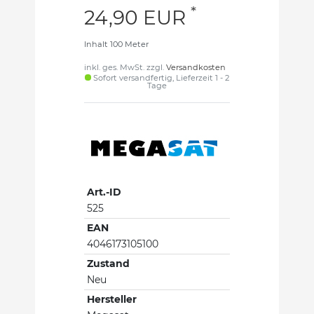
*
24,90 EUR
Inhalt
100
Meter
inkl. ges. MwSt. zzgl.
Versandkosten
Sofort versandfertig, Lieferzeit 1 - 2
Tage
Art.-ID
525
EAN
4046173105100
Zustand
Neu
Hersteller