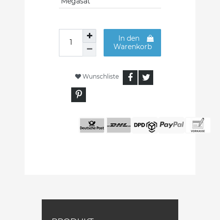
Megasat
In den
Warenkorb
Wunschliste