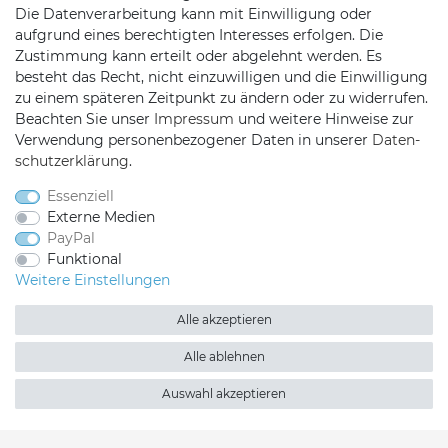
Die Datenverarbeitung kann mit Einwilligung oder
KONTAKT
aufgrund eines berechtigten Interesses erfolgen. Die
Zustimmung kann erteilt oder abgelehnt werden. Es
besteht das Recht, nicht einzuwilligen und die Einwilligung
Telefon:
09721 / 9453362
zu einem späteren Zeitpunkt zu ändern oder zu widerrufen.
Beachten Sie unser
Impressum
und weitere Hinweise zur
Mail:
info@satshopping.de
Verwendung personenbezogener Daten in unserer
Daten­
Kopenhagenstr. 4
schutz­erklärung
.
97424 Schweinfurt
Essenziell
Externe Medien
PayPal
Funktional
Weitere Einstellungen
Alle akzeptieren
Satshopping auf Facebook
Satshopping auf Twitte
Satshopping auf 
Alle ablehnen
Auswahl akzeptieren