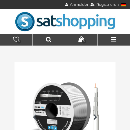
Anmelden
Registrieren
0
0