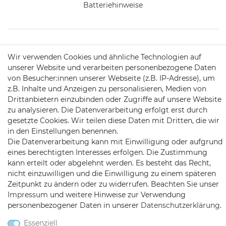
Batteriehinweise
KONTAKT
Wir verwenden Cookies und ähnliche Technologien auf
unserer Website und verarbeiten personenbezogene Daten
von Besucher:innen unserer Webseite (z.B. IP-Adresse), um
Telefon:
09721 / 9453362
z.B. Inhalte und Anzeigen zu personalisieren, Medien von
Drittanbietern einzubinden oder Zugriffe auf unsere Website
Mail:
info@satshopping.de
zu analysieren. Die Datenverarbeitung erfolgt erst durch
gesetzte Cookies. Wir teilen diese Daten mit Dritten, die wir
Kopenhagenstr. 4
in den Einstellungen benennen.
97424 Schweinfurt
Die Datenverarbeitung kann mit Einwilligung oder aufgrund
eines berechtigten Interesses erfolgen. Die Zustimmung
kann erteilt oder abgelehnt werden. Es besteht das Recht,
nicht einzuwilligen und die Einwilligung zu einem späteren
Zeitpunkt zu ändern oder zu widerrufen. Beachten Sie unser
Impressum
und weitere Hinweise zur Verwendung
personenbezogener Daten in unserer
Daten­schutz­erklärung
.
Satshopping auf Facebook
Satshopping auf Twitte
Satshopping auf 
Essenziell