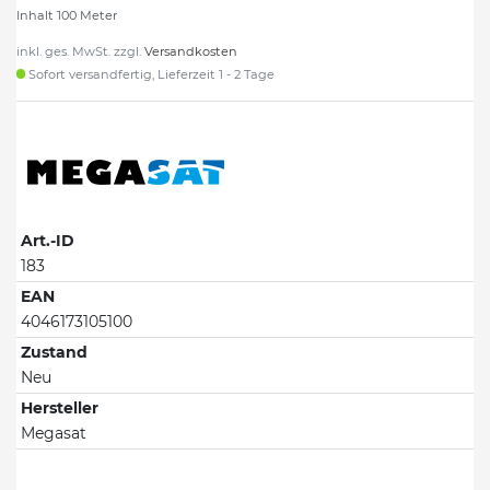
Inhalt
100
Meter
inkl. ges. MwSt. zzgl.
Versandkosten
Sofort versandfertig, Lieferzeit 1 - 2 Tage
Art.-ID
183
EAN
4046173105100
Zustand
Neu
Hersteller
Megasat