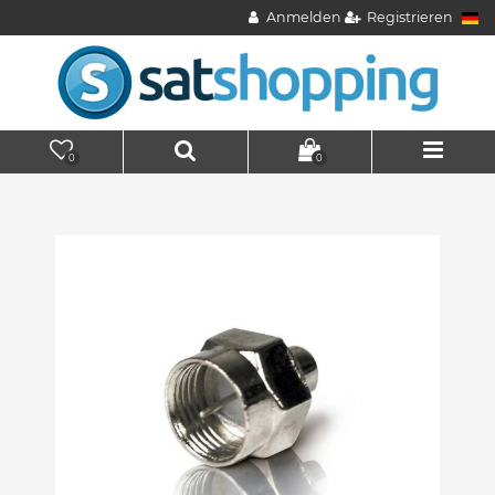
Anmelden
Registrieren
0
0