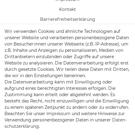
Kontakt
Barrierefreiheitserklärung
Wir verwenden Cookies und ähnliche Technologien auf
Widerrufs­formular
unserer Website und verarbeiten personenbezogene Daten
Zahlung & Versand
von Besucher:innen unserer Webseite (z.B. IP-Adresse), um
z.B. Inhalte und Anzeigen zu personalisieren, Medien von
Batteriehinweise
Drittanbietern einzubinden oder Zugriffe auf unsere
Website zu analysieren. Die Datenverarbeitung erfolgt erst
durch gesetzte Cookies. Wir teilen diese Daten mit Dritten,
die wir in den Einstellungen benennen.
Die Datenverarbeitung kann mit Einwilligung oder
KONTAKT
aufgrund eines berechtigten Interesses erfolgen. Die
Zustimmung kann erteilt oder abgelehnt werden. Es
besteht das Recht, nicht einzuwilligen und die Einwilligung
Telefon:
09721 / 9453362
zu einem späteren Zeitpunkt zu ändern oder zu widerrufen.
Beachten Sie unser
Impressum
und weitere Hinweise zur
Mail:
info@satshopping.de
Verwendung personenbezogener Daten in unserer
Daten­
Kopenhagenstr. 4
schutz­erklärung
.
97424 Schweinfurt