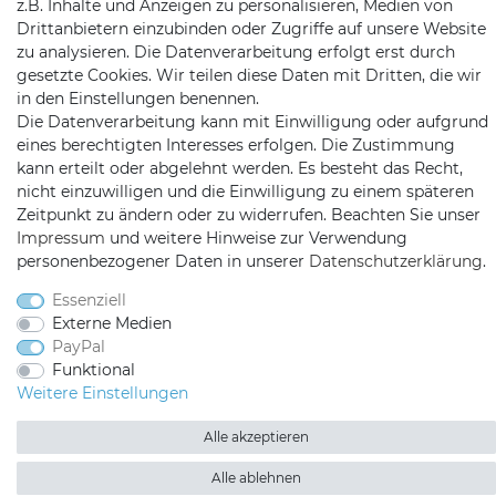
z.B. Inhalte und Anzeigen zu personalisieren, Medien von
Telefon:
09721 / 9453362
Drittanbietern einzubinden oder Zugriffe auf unsere Website
zu analysieren. Die Datenverarbeitung erfolgt erst durch
Mail:
info@satshopping.de
gesetzte Cookies. Wir teilen diese Daten mit Dritten, die wir
in den Einstellungen benennen.
Kopenhagenstr. 4
Die Datenverarbeitung kann mit Einwilligung oder aufgrund
97424 Schweinfurt
eines berechtigten Interesses erfolgen. Die Zustimmung
kann erteilt oder abgelehnt werden. Es besteht das Recht,
nicht einzuwilligen und die Einwilligung zu einem späteren
Zeitpunkt zu ändern oder zu widerrufen. Beachten Sie unser
Impressum
und weitere Hinweise zur Verwendung
personenbezogener Daten in unserer
Daten­schutz­erklärung
.
Essenziell
Satshopping auf Facebook
Satshopping auf Twitte
Satshopping auf 
Externe Medien
PayPal
Funktional
Weitere Einstellungen
Alle akzeptieren
2026 Satshopping
| copyright & design by mediaria®
*Alle Preise inkl. MwSt., zzgl. Versandkosten
Alle ablehnen