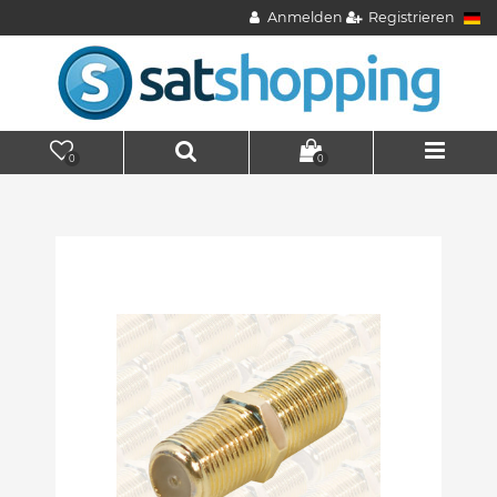
Anmelden
Registrieren
0
0