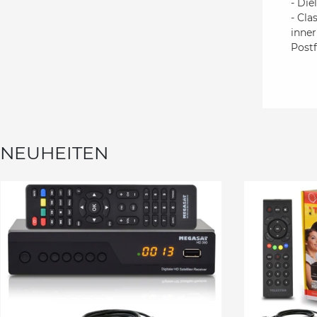
- Di
- Cla
inner
Postf
NEUHEITEN