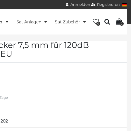
Anmelden
Registrieren
er
Sat Anlagen
Sat Zubehör
0
0
ecker 7,5 mm für 120dB
NEU
2 Tage
202