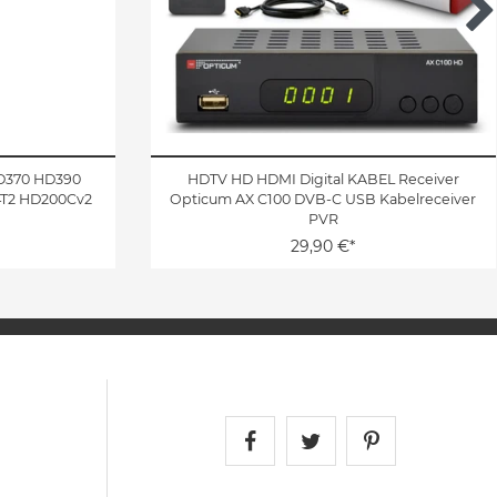
D370 HD390
HDTV HD HDMI Digital KABEL Receiver
T2 HD200Cv2
Opticum AX C100 DVB-C USB Kabelreceiver
PVR
29,90 €*
Satshopping auf Face
Satshopping auf 
Satshopping