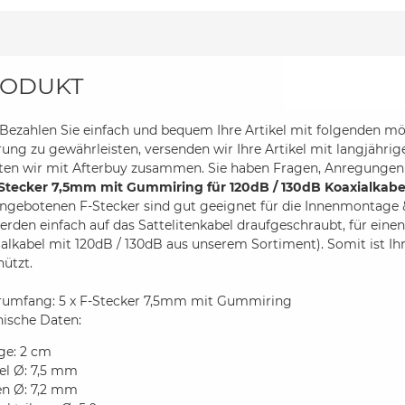
ODUKT
ezahlen Sie einfach und bequem Ihre Artikel mit folgenden mö
rung zu gewährleisten, versenden wir Ihre Artikel mit langjährig
iten wir mit Afterbuy zusammen. Sie haben Fragen, Anregungen
-Stecker 7,5mm mit Gummiring für 120dB / 130dB Koaxialkabe
angebotenen F-Stecker sind gut geeignet für die Innenmontage
erden einfach auf das Sattelitenkabel draufgeschraubt, für eine
alkabel mit 120dB / 130dB aus unserem Sortiment). Somit ist Ih
ützt.
erumfang: 5 x F-Stecker 7,5mm mit Gummiring
nische Daten:
ge: 2 cm
el Ø: 7,5 mm
en Ø: 7,2 mm