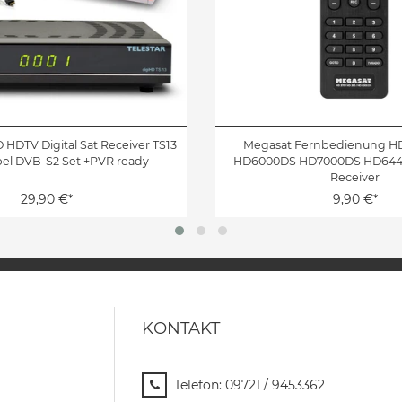
D HDTV Digital Sat Receiver TS13
Megasat Fernbedienung H
el DVB-S2 Set +PVR ready
HD6000DS HD7000DS HD644
Receiver
29,90 €*
9,90 €*
KONTAKT
Telefon:
09721 / 9453362