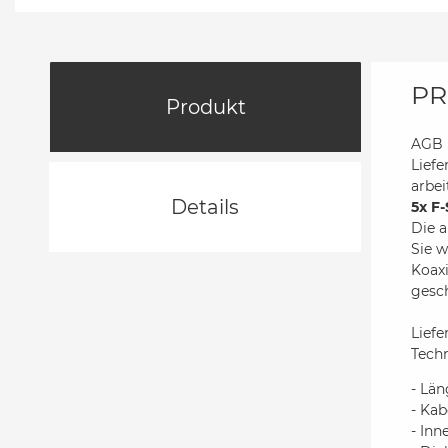
PR
Produkt
AGB B
Liefe
arbe
Details
5x F
Die 
Sie w
Koaxi
gesch
Lief
Tech
- Län
- Kab
- Inn