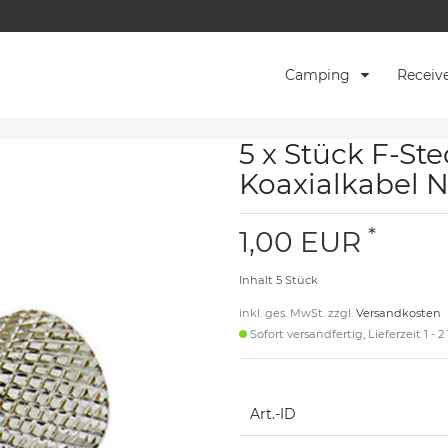
Camping
Receiv
5 x Stück F-St
Koaxialkabel 
*
1,00 EUR
Inhalt
5
Stück
inkl. ges. MwSt. zzgl.
Versandkosten
Sofort versandfertig, Lieferzeit 1 - 
Art.-ID