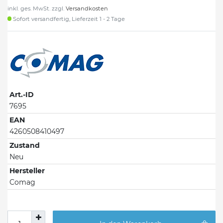
inkl. ges. MwSt. zzgl.
Versandkosten
Sofort versandfertig, Lieferzeit 1 - 2 Tage
Art.-ID
7695
EAN
4260508410497
Zustand
Neu
Hersteller
Comag