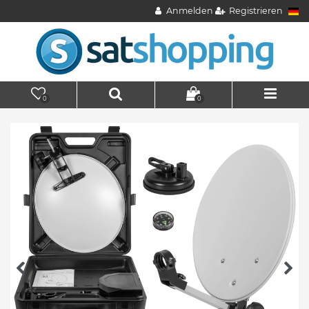
Anmelden
Registrieren
0
0