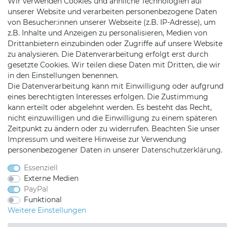
KONTAKT
Wir verwenden Cookies und ähnliche Technologien auf
unserer Website und verarbeiten personenbezogene Daten
von Besucher:innen unserer Webseite (z.B. IP-Adresse), um
z.B. Inhalte und Anzeigen zu personalisieren, Medien von
Telefon:
09721 / 9453362
Drittanbietern einzubinden oder Zugriffe auf unsere Website
zu analysieren. Die Datenverarbeitung erfolgt erst durch
Mail:
info@satshopping.de
gesetzte Cookies. Wir teilen diese Daten mit Dritten, die wir
Kopenhagenstr. 4
in den Einstellungen benennen.
97424 Schweinfurt
Die Datenverarbeitung kann mit Einwilligung oder aufgrund
eines berechtigten Interesses erfolgen. Die Zustimmung
kann erteilt oder abgelehnt werden. Es besteht das Recht,
nicht einzuwilligen und die Einwilligung zu einem späteren
Zeitpunkt zu ändern oder zu widerrufen. Beachten Sie unser
Impressum
und weitere Hinweise zur Verwendung
personenbezogener Daten in unserer
Daten­schutz­erklärung
.
Satshopping auf Facebook
Satshopping auf Twitte
Satshopping auf 
Essenziell
Externe Medien
PayPal
Funktional
Weitere Einstellungen
2026 Satshopping
| copyright & design by mediaria®