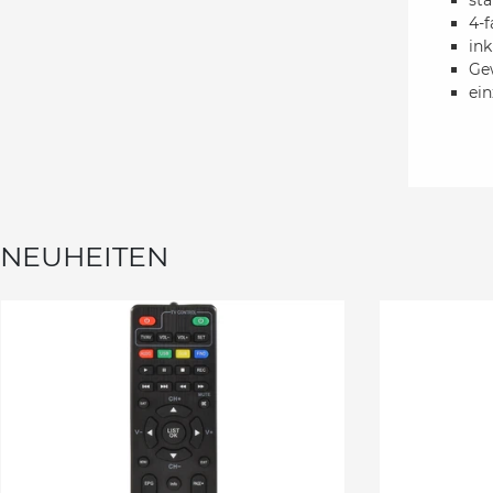
sta
4-f
in
Gew
ein
NEUHEITEN