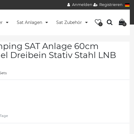
Anmelden
Registrieren
er
Sat Anlagen
Sat Zubehör
0
0
ing SAT Anlage 60cm
el Dreibein Stativ Stahl LNB
Sets
2 Tage