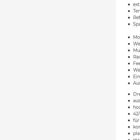
ex
Tem
Ref
Spa
Mo
Wet
Mul
Rau
Fe
We
Ein
Au
Dr
aus
ho
42
fü
ko
pla