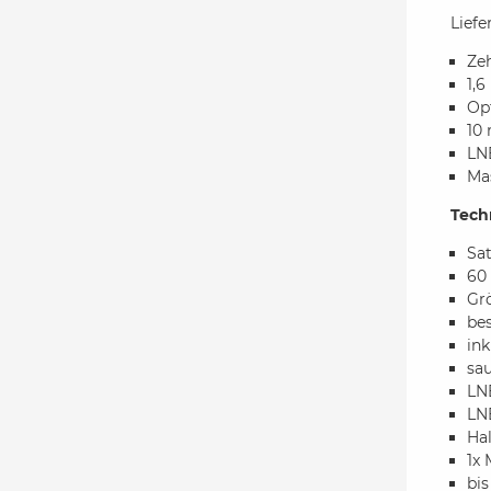
Lief
Ze
1,6
Op
10 
LN
Ma
Tech
Sat
60
Grö
bes
ink
sau
LN
LN
Ha
1x 
bis