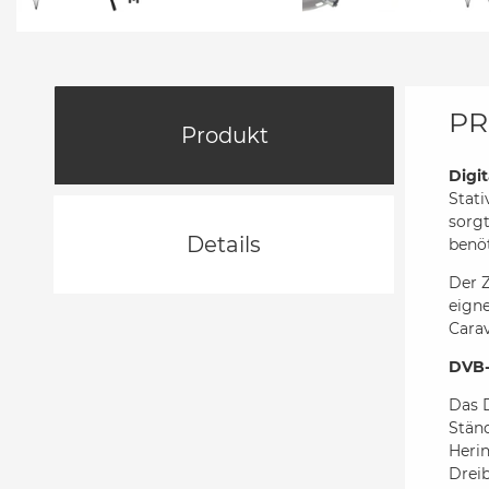
PR
Produkt
Digit
Stat
sorgt
Details
benöt
Der Z
eign
Cara
DVB-
Das D
Ständ
Heri
Dreib