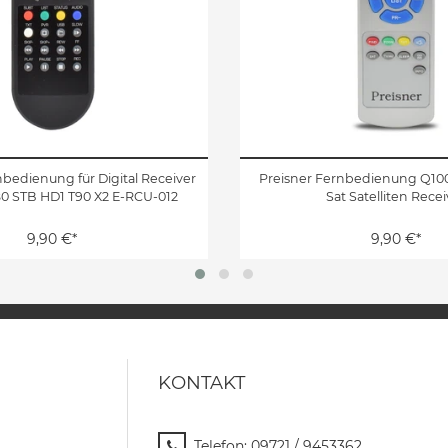
edienung für Digital Receiver
Preisner Fernbedienung Q100 
80 STB HD1 T90 X2 E-RCU-012
Sat Satelliten Recei
9,90 €*
9,90 €*
KONTAKT
Telefon:
09721 / 9453362