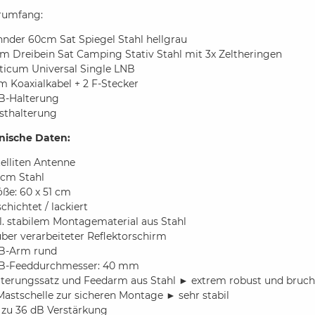
erumfang:
hnder 60cm Sat Spiegel Stahl hellgrau
 m Dreibein Sat Camping Stativ Stahl mit 3x Zeltheringen
ticum Universal Single LNB
m Koaxialkabel + 2 F-Stecker
B-Halterung
sthalterung
nische Daten:
elliten Antenne
 cm Stahl
ße: 60 x 51 cm
chichtet / lackiert
l. stabilem Montagematerial aus Stahl
ber verarbeiteter Reflektorschirm
B-Arm rund
B-Feeddurchmesser: 40 mm
lterungssatz und Feedarm aus Stahl ► extrem robust und bruch
Mastschelle zur sicheren Montage ► sehr stabil
 zu 36 dB Verstärkung