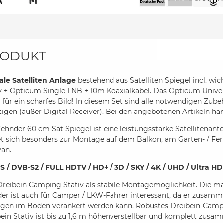
ODUKT
ale Satelliten Anlage
bestehend aus Satelliten Spiegel incl. w
iv + Opticum Single LNB + 10m Koaxialkabel. Das Opticum Uni
 für ein scharfes Bild! In diesem Set sind alle notwendigen Zube
igen (außer Digital Receiver). Bei den angebotenen Artikeln ha
ehnder 60 cm Sat Spiegel ist eine leistungsstarke Satellitenan
et sich besonders zur Montage auf dem Balkon, am Garten- / F
van.
S / DVB-S2 / FULL HDTV / HD+ / 3D / SKY / 4K / UHD / Ultra HD
reibein Camping Stativ als stabile Montagemöglichkeit. Die ma
er ist auch für Camper / LKW-Fahrer interessant, da er zusamm
ngen im Boden verankert werden kann. Robustes Dreibein-Campi
ein Stativ ist bis zu 1,6 m höhenverstellbar und komplett zus