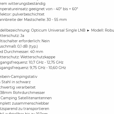
trem witterungsbeständig
peratureinsatz geeignet von - 40° bis + 60°
lektor: pulverbeschichtet
nnbreite der Mastschelle: 30 - 55 mm
dellbezeichnung: Opticum Universal Single LNB ► Modell: Robu
terschutz: Ja
tischalter erforderlich: Nein
schmaß: 0,1 dB (typ.)
ed Durchmesser: 40 mm
tterschutz: Wetterschutzkappe
gangsfrequenz: 10,7 GHz - 12,75 GHz
sgangsfrequenz: 9,75 GHz - 10,60 GHz
eibein-Campingstativ
 Stahl in schwarz
chwertig verarbeitet
/38mm Rohrdurchmesser
r Camping Satellitenantennen
mplett zusammenschiebbar
tzsparend zu transportieren