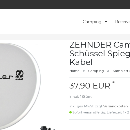
Camping
Receiv
ZEHNDER Camp
Schüssel Spieg
Kabel
Home
Camping
Komplett 
*
37,90 EUR
Inhalt
1
Stück
inkl. ges. MwSt. zzgl.
Versandkosten
Sofort versandfertig, Lieferzeit 1 - 