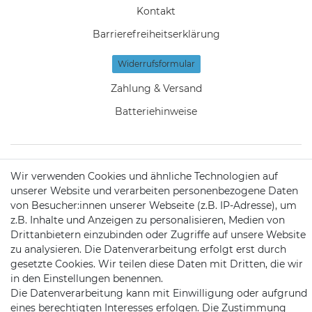
Kontakt
Barrierefreiheitserklärung
Widerrufs­formular
Zahlung & Versand
Batteriehinweise
Wir verwenden Cookies und ähnliche Technologien auf
KONTAKT
unserer Website und verarbeiten personenbezogene Daten
von Besucher:innen unserer Webseite (z.B. IP-Adresse), um
z.B. Inhalte und Anzeigen zu personalisieren, Medien von
Telefon:
09721 / 9453362
Drittanbietern einzubinden oder Zugriffe auf unsere Website
zu analysieren. Die Datenverarbeitung erfolgt erst durch
Mail:
info@satshopping.de
gesetzte Cookies. Wir teilen diese Daten mit Dritten, die wir
in den Einstellungen benennen.
Kopenhagenstr. 4
Die Datenverarbeitung kann mit Einwilligung oder aufgrund
97424 Schweinfurt
eines berechtigten Interesses erfolgen. Die Zustimmung