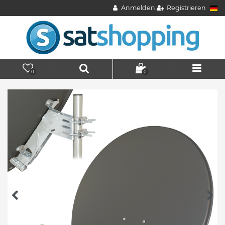
Anmelden
Registrieren
0
0