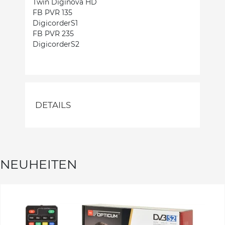
Twin Diginova HD
FB PVR 135
DigicorderS1
FB PVR 235
DigicorderS2
DETAILS
NEUHEITEN