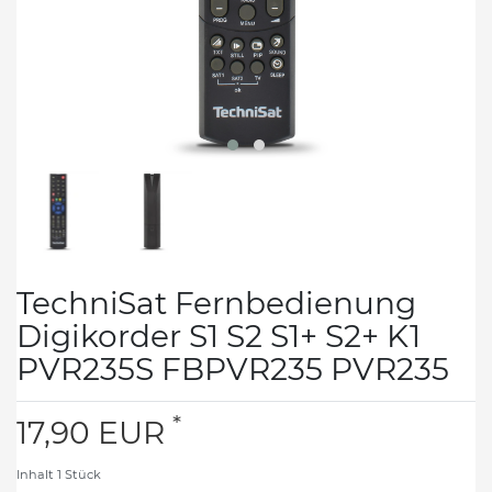
TechniSat Fernbedienung
Digikorder S1 S2 S1+ S2+ K1
PVR235S FBPVR235 PVR235
*
17,90 EUR
Inhalt
1
Stück