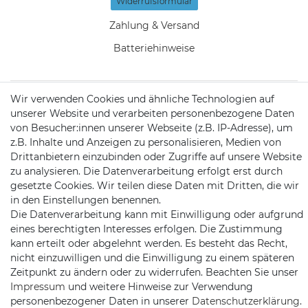
Widerrufs­formular
Zahlung & Versand
Batteriehinweise
Wir verwenden Cookies und ähnliche Technologien auf
unserer Website und verarbeiten personenbezogene Daten
KONTAKT
von Besucher:innen unserer Webseite (z.B. IP-Adresse), um
z.B. Inhalte und Anzeigen zu personalisieren, Medien von
Drittanbietern einzubinden oder Zugriffe auf unsere Website
Telefon:
09721 / 9453362
zu analysieren. Die Datenverarbeitung erfolgt erst durch
gesetzte Cookies. Wir teilen diese Daten mit Dritten, die wir
Mail:
info@satshopping.de
in den Einstellungen benennen.
Kopenhagenstr. 4
Die Datenverarbeitung kann mit Einwilligung oder aufgrund
97424 Schweinfurt
eines berechtigten Interesses erfolgen. Die Zustimmung
kann erteilt oder abgelehnt werden. Es besteht das Recht,
nicht einzuwilligen und die Einwilligung zu einem späteren
Zeitpunkt zu ändern oder zu widerrufen. Beachten Sie unser
Impressum
und weitere Hinweise zur Verwendung
personenbezogener Daten in unserer
Daten­schutz­erklärung
.