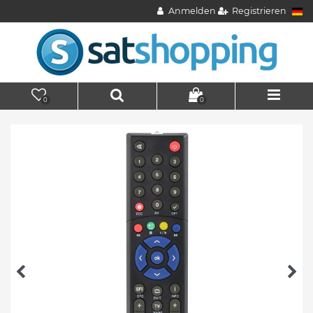
Anmelden
Registrieren
0
0