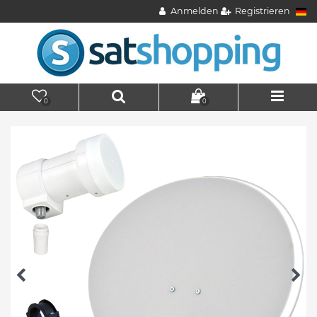
Anmelden
Registrieren
0
0