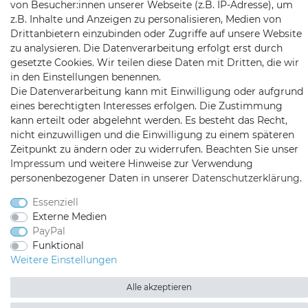
Telefon:
09721 / 9453362
von Besucher:innen unserer Webseite (z.B. IP-Adresse), um
z.B. Inhalte und Anzeigen zu personalisieren, Medien von
Mail:
info@satshopping.de
Drittanbietern einzubinden oder Zugriffe auf unsere Website
zu analysieren. Die Datenverarbeitung erfolgt erst durch
Kopenhagenstr. 4
gesetzte Cookies. Wir teilen diese Daten mit Dritten, die wir
97424 Schweinfurt
in den Einstellungen benennen.
Die Datenverarbeitung kann mit Einwilligung oder aufgrund
eines berechtigten Interesses erfolgen. Die Zustimmung
kann erteilt oder abgelehnt werden. Es besteht das Recht,
nicht einzuwilligen und die Einwilligung zu einem späteren
Zeitpunkt zu ändern oder zu widerrufen. Beachten Sie unser
Impressum
und weitere Hinweise zur Verwendung
personenbezogener Daten in unserer
Daten­schutz­erklärung
.
Satshopping auf Facebook
Satshopping auf Twitte
Satshopping auf 
Essenziell
Externe Medien
PayPal
Funktional
Weitere Einstellungen
2026 Satshopping
| copyright & design by mediaria®
*Alle Preise inkl. MwSt., zzgl. Versandkosten
Alle akzeptieren