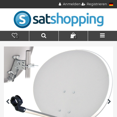
Anmelden
Registrieren
0
0